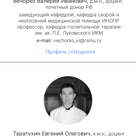
Вечорко Валерий Иванович,
д.м.н.,
доцент,
почетный донор РФ
заведующий кафедрой, кафедра скорой и
неотложной медицинской помощи ИНОПР
профессор, кафедра госпитальной терапии
им. ак. П.Е. Лукомского ИКМ
vechorko_vi@rsmu.ru
Профиль сотрудника
Таратухин Евгений Олегович,
к.м.н.,
доцент