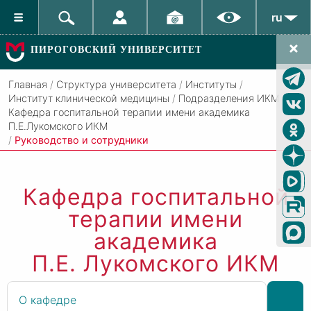
ru
ПИРОГОВСКИЙ УНИВЕРСИТЕТ
Главная
/
Структура университета
/
Институты
/
Институт клинической медицины
/
Подразделения ИКМ
/
Кафедра госпитальной терапии имени академика
П.Е.Лукомского ИКМ
/
Руководство и сотрудники
Кафедра госпитальной
терапии имени
академика
П.Е. Лукомского ИКМ
О кафедре