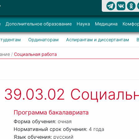
Т
е
Дополнительное образование
Наука
Медицина
Комфор
тудентам
Ординаторам
Аспирантам и диссертантам
вание
/
Социальная работа
39.03.02
Социальн
Программа бакалавриата
очная
4 года
русский