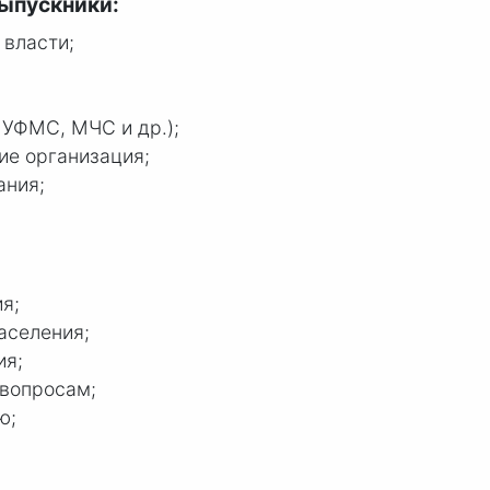
выпускники:
 власти;
 УФМС, МЧС и др.);
ие организация;
ания;
я;
аселения;
ия;
 вопросам;
ю;