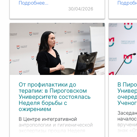
В.А. На
Подробнее...
Подробн
Университете прошла
и совет
междисциплинарная научно-
30/04/2026
Пирогов
практическая конференция
Евгения
«Достижения современной
медицинской науки. Медики на
службе Родины».
От профилактики до
В Пир
терапии: в Пироговском
Универ
Университете состоялась
очере
Неделя борьбы с
Ученог
ожирением
Заседа
началос
В Центре интегративной
вручени
антропологии и гигиенической
знак «О
экспертизы прошла Неделя
здравоо
борьбы с ожирением. Под