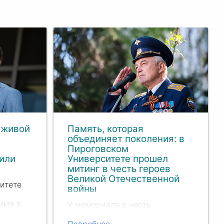
 живой
Память, которая
в
объединяет поколения: в
Пироговском
или
Университете прошел
митинг в честь героев
Великой Отечественной
итете
войны
мма в
У мемориала в честь
де
сотрудников и студентов 2-го
енная
Московского государственного
Подробнее...