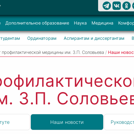
Т
е
Дополнительное образование
Наука
Медицина
Комфор
тудентам
Ординаторам
Аспирантам и диссертантам
 профилактической медицины им. З.П. Соловьева
/
Наши новос
рофилактическ
м. З.П. Соловье
туте
Наши новости
Руководст