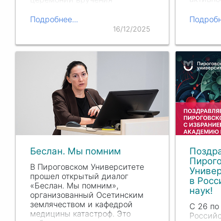
нации» 
сотрудникам Университета
дискусс
заслуженных наград.
Подробнее...
Подробн
Всерос
Благодарностью министра
16/12/2025
«Движе
здравоохранения Российской
лекарст
Федерации награждены
(ДЕЛС).
профессор кафедры
организации…
Беслан. Мы помним
Поздр
Пирого
В Пироговском Университете
Универ
прошел открытый диалог
в Рос
«Беслан. Мы помним»,
наук!
организованный Осетинским
землячеством и кафедрой
С 26 по
медицины катастроф. Это
Российс