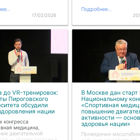
ть ректора
Университета. На
ского Университета и
рассмотрение Ученого 
ее...
Подробнее...
ании делегатов
были предложены сле
17/02/2026
20
нции, а также
кандидатуры: действу
дение норм
ректор Пироговского
авительства…
Университета
Серге…
а до VR-тренировок:
В Москве дан старт I
ты Пироговского
Национальному кон
ситета обсудили
«Спортивная медиц
здоровления нации
повышение двигате
активности — осно
х конгресса
здоровья нации»
вная медицина,
ние двигательной
Проведение масштабно
сти — основа здоровья
события способствует