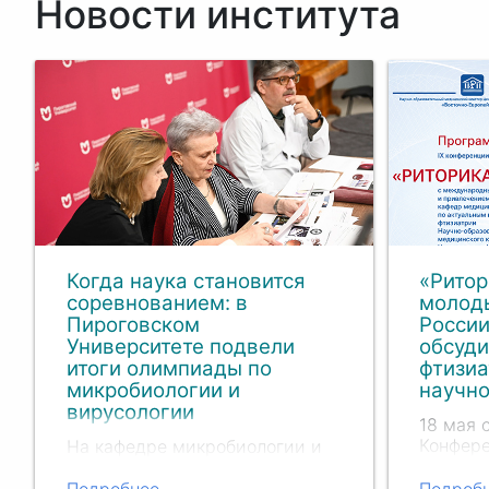
Новости института
Когда наука становится
«Ритор
соревнованием: в
молод
Пироговском
России
Университете подвели
обсуд
итоги олимпиады по
фтизиа
микробиологии и
научно
вирусологии
18 мая 
Конфер
На кафедре микробиологии и
«Ритори
вирусологии Института
вопроса
профилактической медицины
Подробнее...
Подробн