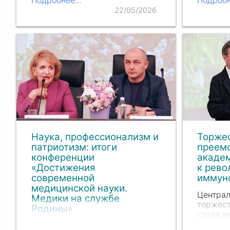
Научно-
имени З.П. Соловьева (ИПМ)
22/05/2026
медици
Пироговского Университета
«Восточ
завершилась олимпиада по
междун
микробиологии и вирусологии,
участи
объединившая самых
мотивированных и…
Наука, профессионализм и
Торжес
патриотизм: итоги
преемс
конференции
акаде
«Достижения
к рево
современной
иммун
медицинской науки.
Центра
Медики на службе
торжест
Родины»
стала а
руково
23 апреля в Пироговском