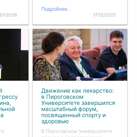
совета
Подробнее...
дующие
/01/2026
17/12/2025
ющий
I
Движение как лекарство:
грессу
в Пироговском
ина,
Университете завершился
льной
масштабный форум,
ва
посвященный спорту и
здоровью
го
В Пироговском Университете
прошел II Всероссийский