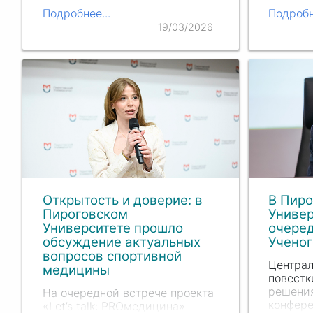
выполне
руководством
Анаит
Подробнее...
Подробн
России 
Артуровны Арутюнян
19/03/2026
ортопед
специалистами Центра было
транспл
проведено комплексное
получи
морфофункциональное
обследование,…
Открытость и доверие: в
В Пир
Пироговском
Универ
Университете прошло
очере
обсуждение актуальных
Ученог
вопросов спортивной
Центра
медицины
повестк
решения
На очередной встрече проекта
конфере
«Let’s talk: PROмедицина»