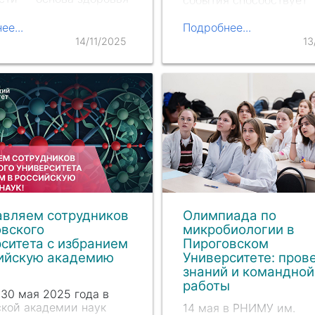
состоялась важная
реализации националь
ия, посвященная
проекта «Продолжитель
ее...
Подробнее...
сийской инициативе
активная жизнь» и
14/11/2025
13
ние — естественное
формированию систем
венное средство»
государственной полит
сфере здорового образ
На открытии конгресса
выступили…
авляем сотрудников
Олимпиада по
вского
микробиологии в
ситета с избранием
Пироговском
сийскую академию
Университете: пров
знаний и командной
работы
 30 мая 2025 года в
кой академии наук
14 мая в РНИМУ им.