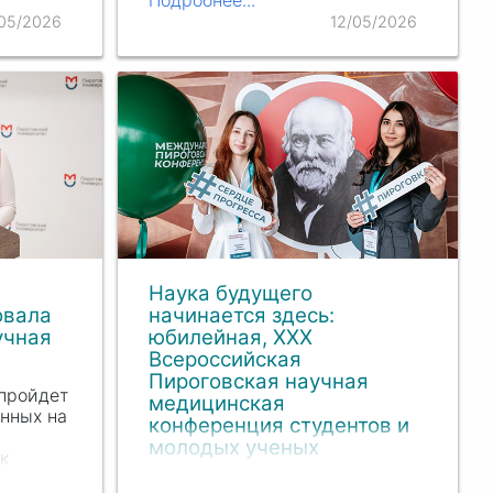
тие
медицинского института,
/05/2026
12/05/2026
погибших в годы Великой
дников и
Отечественной войны,
ей…
состоялся митинг,
посвященный 81-й годовщине
Великой Победы.
Наука будущего
овала
начинается здесь:
учная
юбилейная, XXX
Всероссийская
Пироговская научная
пройдет
медицинская
енных на
конференция студентов и
молодых ученых
к
чной
Масштабное событие