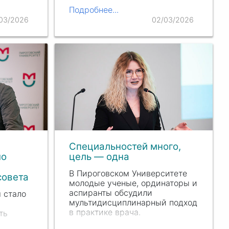
дисциплине «Физическая
еский
Подробнее...
культура» ребята прошли
рового
/03/2026
02/03/2026
настоящую военно-
инском и
спортивную…
е»
н-
спертов
Специальностей много,
ло
цель — одна
В Пироговском Университете
совета
молодые ученые, ординаторы и
аспиранты обсудили
 стало
мультидисциплинарный подход
в практике врача.
ть