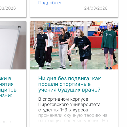
частники
Подробнее...
объединило студентов и
ой
молодых ученых, собравшихся
03/2026
24/03/2026
для обмена знаниями, опытом
их…
и идеями. Особую значимость
конференции придал тот факт,
что в этом году Пироговский
Университет отмечает свое
120-летие —…
жи в
Ни дня без подвига: как
иятия
прошли спортивные
нципов
учения будущих врачей
изни:
В спортивном корпусе
Пироговского Университета
студенты 1–3-х курсов
променяли скучную теорию на
настоящие полевые учения. На
ьного
занятиях по элективной