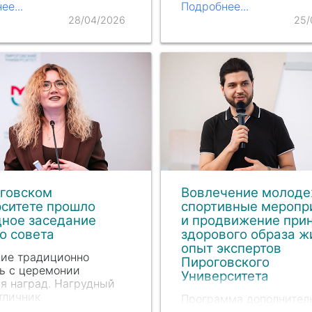
среде Университета. У
соновой
, академика РАН
ее...
Подробнее...
Международной научн
ника ректора
28/04/2026
25/
школы посетят девять
ского Университета
заседаний студенческ
 Львовича Насонова
.
оговском
Вовлечение молоде
ситете прошло
спортивные меропр
дное заседание
и продвижение при
о совета
здорового образа ж
опыт экспертов
ние традиционно
Пироговского
ь с церемонии
Университета
я наград. Нагрудный
тличник
Программа дополнител
хранения» за успешное