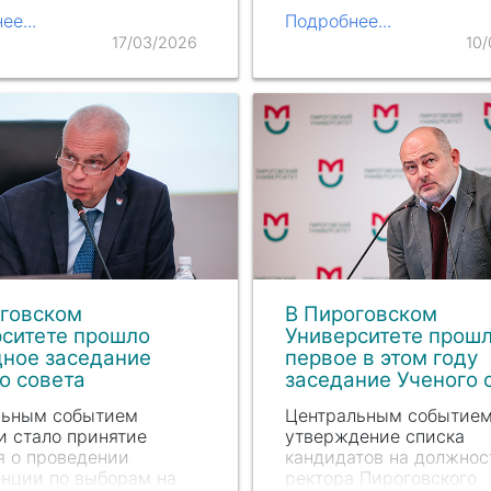
профессионального
ние уникальной в
образования «Студенч
ее...
Подробнее...
операции по
спорт и пропаганда здо
17/03/2026
10
ической
образа жизни в медиц
антации конечности
фармацевтическом вуз
ла
Наталья Евгеньевна…
включала в себя онлай
лекционный курс от эк
Пироговского…
оговском
В Пироговском
ситете прошло
Университете прош
дное заседание
первое в этом году
о совета
заседание Ученого 
льным событием
Центральным событием
и стало принятие
утверждение списка
 о проведении
кандидатов на должнос
нции по выборам на
ректора Пироговского