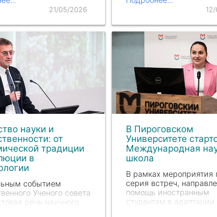
Дню Победы. Это собы
образовательного
21/05/2026
12
объединило студентов,
нского кластера ЦФО
преподавателей, сотру
но-Европейский» с
их детей, а также гост
ародным участием и
ем профильных…
тво науки и
В Пироговском
твенности: от
Университете старт
мической традиции
Международная на
люции в
школа
ологии
В рамках мероприятия 
серия встреч, направл
льным событием
помощь иностранным
венного Ученого совета
студентам в адаптации 
ктовая речь научного
образовательной и нау
дителя НИИР имени