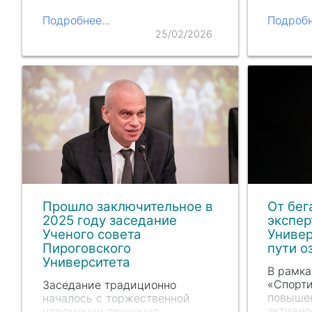
должнос
практикующие медики и
Пирогов
ученые высказали мнения по
Подробнее...
Подробн
об избр
актуальным вопросам
25/02/2026
конфере
современной спортивной
утверж
медицины.
предст
Прошло заключительное в
От бег
2025 году заседание
экспер
Ученого совета
Универ
Пироговского
пути о
Университета
В рамка
«Спорти
Заседание традиционно
повыше
началось с торжественной
активно
церемонии вручения