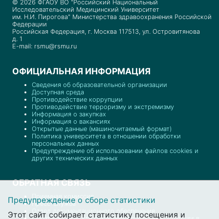
© 2026 ФГАОУ ВО "Российский Национальный
Исследовательский Медицинский Университет
им. Н.И. Пирогова" Министерства здравоохранения Российской
Федерации
Российская Федерация, г. Москва 117513, ул. Островитянова
д. 1
E-mail: rsmu@rsmu.ru
ОФИЦИАЛЬНАЯ ИНФОРМАЦИЯ
Сведения об образовательной организации
Доступная среда
Противодействие коррупции
Противодействие терроризму и экстремизму
Информация о закупках
Информация о вакансиях
Открытые данные (машиночитаемый формат)
Политика университета в отношении обработки
персональных данных
Предупреждение об использовании файлов cookies и
других технических данных
ОБРАТНАЯ СВЯЗЬ
Приемная комиссия
Предупреждение о сборе статистики
Пресс-служба
Отдел документационного обеспечения
Этот сайт собирает статистику посещения и
Обратная связь для обращений о фактах коррупции в