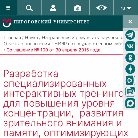
ru
ПИРОГОВСКИЙ УНИВЕРСИТЕТ
Главная
/
Наука
/
Направления и результаты научной работы
/
Отчеты о выполнении ПНИЭР по государственным субсидиям
/
Соглашение № 100 от 30 апреля 2015 года
Разработка
специализированных
интерактивных тренингов
для повышения уровня
концентрации, развития
зрительного внимания и
памяти, оптимизирующих