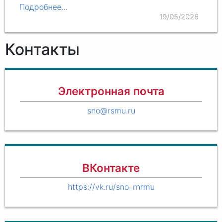
Минобрнауки России.
Первый квиз
дал старт
Подробнее...
серии интеллектуальных игр для…
19/05/2026
Контакты
Электронная почта
sno@rsmu.ru
ВКонтакте
https://vk.ru/sno_rnrmu