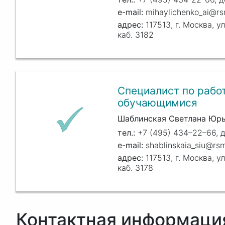
mihaylichenko_ai@rs
117513, г. Москва, ул
каб. 3182
Специалист по работ
обучающимися
Шаблинская Светлана Юр
+7 (495) 434–22–66, д
shablinskaia_siu@rsm
117513, г. Москва, ул
каб. 3178
Контактная информаци