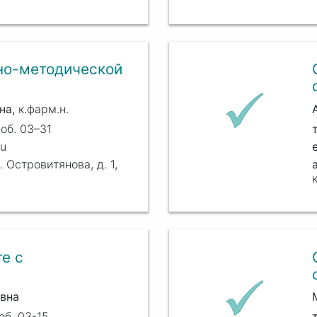
но-методической
на
к.фарм.н.
об. 03–31
ru
. Островитянова, д. 1,
е с
вна
об. 03-15