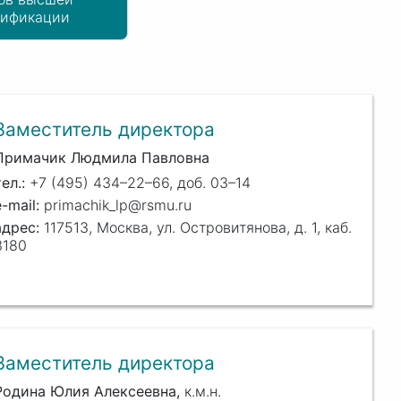
лификации
Заместитель директора
Примачик Людмила Павловна
+7 (495) 434–22–66, доб. 03–14
primachik_lp@rsmu.ru
117513, Москва, ул. Островитянова, д. 1, каб.
3180
Заместитель директора
Родина Юлия Алексеевна
к.м.н.