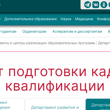
Т
е
Дополнительное образование
Наука
Медицина
Комфор
тудентам
Ординаторам
Аспирантам и диссертантам
менты и центры реализации образовательных программ
/
Департ
 подготовки к
квалификации
мент
Департам
дения
Департамент развития и
кадр