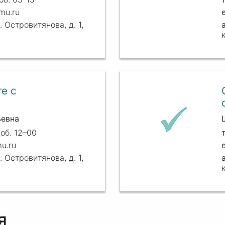
mu.ru
. Островитянова, д. 1,
е с
ьевна
об. 12–00
u.ru
. Островитянова, д. 1,
я