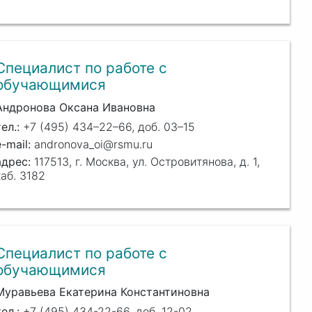
Специалист по работе с
обучающимися
Андронова Оксана Ивановна
+7 (495) 434–22–66, доб. 03–15
andronova_oi@rsmu.ru
117513, г. Москва, ул. Островитянова, д. 1,
каб. 3182
Специалист по работе с
обучающимися
Муравьева Екатерина Константиновна
+7 (495) 434-22-66, доб. 12-02