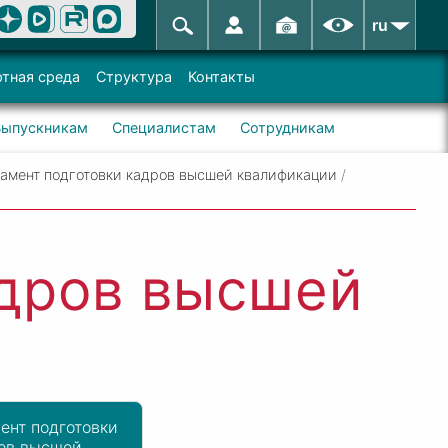
ru
тная среда
Структура
Контакты
Выпускникам
Специалистам
Сотрудникам
амент подготовки кадров высшей квалификации
/
адров высшей
ент подготовки
ов высшей