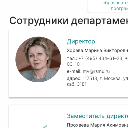
образоват
програ
Сотрудники департаме
Директор
Хорева Марина Викторовн
+7 (495) 434–61–23, +
03–10
mv@rsmu.ru
117513, г. Москва, ул
каб. 3181
Заместитель директ
Прохаева Мария Акимовн