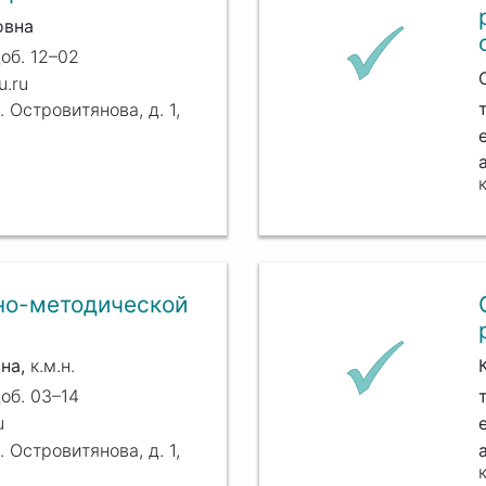
овна
об. 12–02
.ru
. Островитянова, д. 1,
но-методической
на
к.м.н.
об. 03–14
u
. Островитянова, д. 1,