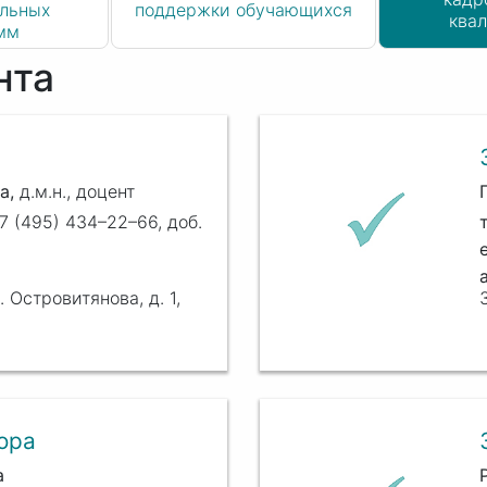
ельных
поддержки обучающихся
ква
мм
нта
а
д.м.н., доцент
7 (495) 434–22–66, доб.
. Островитянова, д. 1,
ора
а