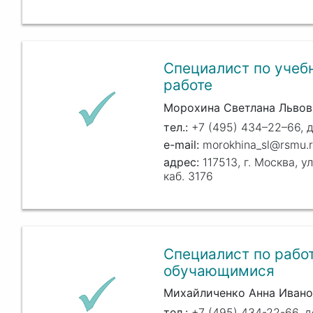
Специалист по учеб
работе
Морохина Светлана Львов
+7 (495) 434–22–66, д
morokhina_sl@rsmu.
117513, г. Москва, ул
каб. 3176
Специалист по работ
обучающимися
Михайличенко Анна Ивано
+7 (495) 434-22-66, д