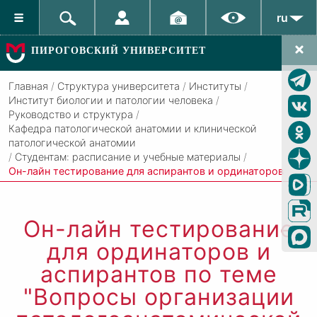
ru
ПИРОГОВСКИЙ УНИВЕРСИТЕТ
Главная
/
Структура университета
/
Институты
/
Институт биологии и патологии человека
/
Руководство и структура
/
Кафедра патологической анатомии и клинической
патологической анатомии
/
Студентам: расписание и учебные материалы
/
Он-лайн тестирование для аспирантов и ординаторов
Он-лайн тестирование
для ординаторов и
аспирантов по теме
"Вопросы организации