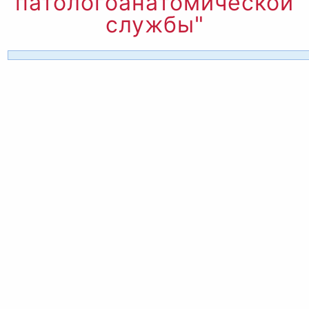
патологоанатомической
службы"