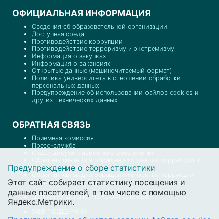
ОФИЦИАЛЬНАЯ ИНФОРМАЦИЯ
Сведения об образовательной организации
Доступная среда
Противодействие коррупции
Противодействие терроризму и экстремизму
Информация о закупках
Информация о вакансиях
Открытые данные (машиночитаемый формат)
Политика университета в отношении обработки
персональных данных
Предупреждение об использовании файлов cookies и
других технических данных
ОБРАТНАЯ СВЯЗЬ
Приемная комиссия
Пресс-служба
Отдел документационного обеспечения
Обратная связь для обращений о фактах коррупции в
Предупреждение о сборе статистики
Минздраве России
Обратная связь для обращений о фактах коррупции
Этот сайт собирает статистику посещения и
в РНИМУ им. Н.И. Пирогова
данные посетителей, в том числе с помощью
ДЕЖУРНО-ДИСПЕТЧЕРСКАЯ СЛУЖБА
Яндекс.Метрики.
WEB ПОДДЕРЖКА