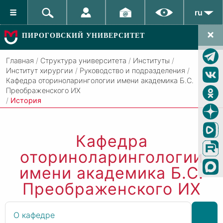
ru
ПИРОГОВСКИЙ УНИВЕРСИТЕТ
Главная
/
Структура университета
/
Институты
/
Институт хирургии
/
Руководство и подразделения
/
Кафедра оториноларингологии имени академика Б.С.
Преображенского ИХ
/
История
Кафедра
оториноларингологии
имени академика Б.С.
Преображенского ИХ
О кафедре