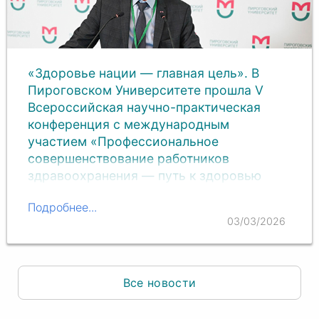
«Здоровье нации — главная цель». В
Пироговском Университете прошла V
Всероссийская научно-практическая
конференция с международным
участием «Профессиональное
совершенствование работников
здравоохранения — путь к здоровью
нации»
Подробнее...
Ведущие специалисты, представители
03/03/2026
медицинских вузов, клиник, министерств и
общественных организаций, а также
зарубежные коллеги обменялись опытом и
обсудили современные тенденции развития
Все новости
отрасли, инновационные методики,…