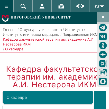
ru
ПИРОГОВСКИЙ УНИВЕРСИТЕТ
Главная
/
Структура университета
/
Институты
/
Институт клинической медицины
/
Подразделения ИКМ
/
Кафедра факультетской терапии им. академика А.И.
Нестерова ИКМ
/
О кафедре
Кафедра факультетской
терапии им. академика
А.И. Нестерова ИКМ
О кафедре