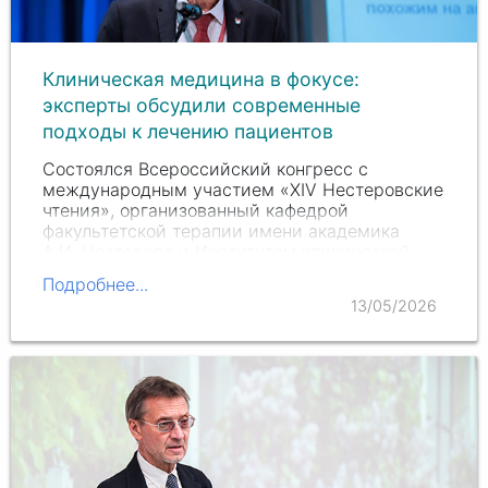
Клиническая медицина в фокусе:
эксперты обсудили современные
подходы к лечению пациентов
Состоялся Всероссийский конгресс с
международным участием «
XIV Нестеровские
чтения», организованный кафедрой
факультетской терапии имени академика
А.И. Нестерова
и Институтом клинической
медицины (ИКМ) Пироговского…
Подробнее...
13/05/2026