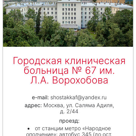
Городская клиническая
больница № 67 им.
Л.А. Ворохобова
shostakkaf@yandex.ru
Москва, ул. Саляма Адиля,
д. 2/44
проезд:
от станции метро «Народное
ополчение»: автобус 345 (до ост.