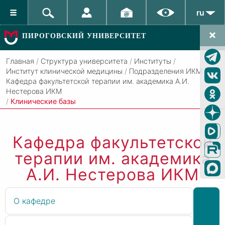
ru
ПИРОГОВСКИЙ УНИВЕРСИТЕТ
Главная
/
Структура университета
/
Институты
/
Институт клинической медицины
/
Подразделения ИКМ
/
Кафедра факультетской терапии им. академика А.И.
Нестерова ИКМ
/
Клинические базы
Кафедра факультетской
терапии им. академика
А.И. Нестерова ИКМ
О кафедре