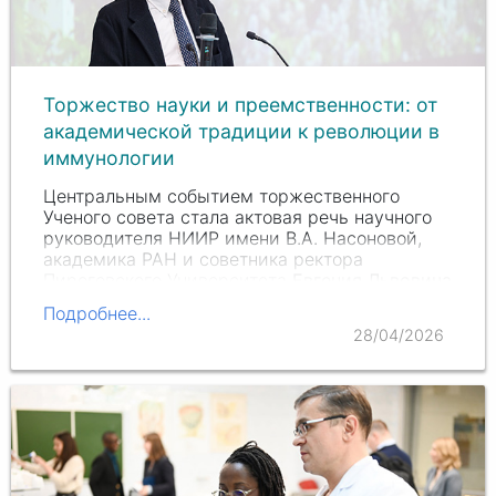
Торжество науки и преемственности: от
академической традиции к революции в
иммунологии
Центральным событием торжественного
Ученого совета стала актовая речь научного
руководителя НИИР имени
В.А. Насоновой
,
академика РАН и советника ректора
Пироговского Университета
Евгения Львовича
Насонова
.
Подробнее...
28/04/2026