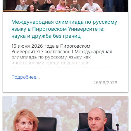
Международная олимпиада по русскому
языку в Пироговском Университете:
наука и дружба без границ
16 июня 2026 года в Пироговском
Университете состоялась
I Международная
олимпиада по русскому языку как
иностранному среди слушателей
подготовительного отделения. Мероприятие,
организованное кафедрой русского языка
Подробнее...
Института мировой медицины, объединило…
26/06/2026