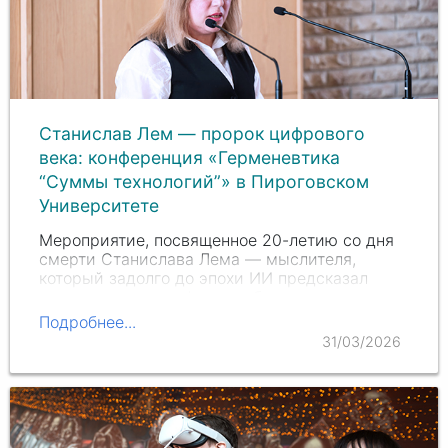
Станислав Лем — пророк цифрового
века: конференция «Герменевтика
“Суммы технологий”» в Пироговском
Университете
Мероприятие, посвященное 20-летию со дня
смерти Станислава Лема — мыслителя,
который задолго до эпохи ИИ предсказал
многие вызовы цифрового будущего,
объединило философов, социологов,
Подробнее...
психологов, медиков и исследователей ИИ
31/03/2026
для живого междисциплинарного…