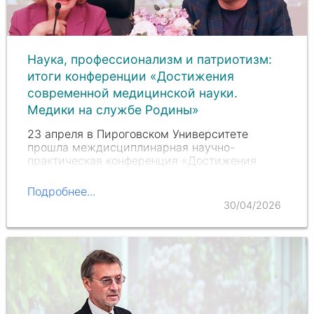
Наука, профессионализм и патриотизм:
итоги конференции «Достижения
современной медицинской науки.
Медики на службе Родины»
23 апреля в Пироговском Университете
прошла междисциплинарная научно-
практическая конференция «Достижения
современной медицинской науки. Медики на
службе Родины».
Подробнее...
30/04/2026