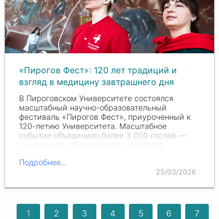
«Пирогов Фест»: 120 лет традиций и
взгляд в медицину завтрашнего дня
В Пироговском Университете состоялся
масштабный научно-образовательный
фестиваль «Пирогов Фест», приуроченный к
120-летию Университета. Масштабное
событие объединило более 3 000 гостей —
школьников, абитуриентов, студентов,
выпускников, преподавателей и…
Подробнее...
25/03/2026
1
2
3
4
5
6
7