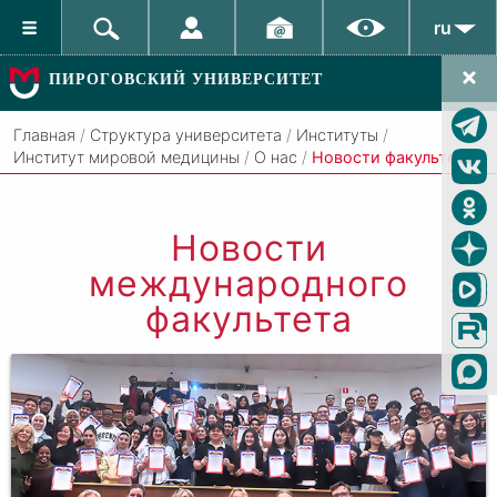
ru
ПИРОГОВСКИЙ УНИВЕРСИТЕТ
Главная
/
Структура университета
/
Институты
/
Институт мировой медицины
/
О нас
/
Новости факультета
Новости
международного
факультета