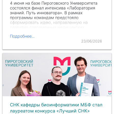
4 июня на базе Пироговского Университета
состоялся финал интенсива «Лаборатория
знаний. Путь инноватора». В рамках
программы командам предстояло
сформировать идею, направленную на
развитие современных медицинских
технологий, и на её основе разработать…
Подробнее...
23/06/2026
СНК кафедры биоинформатики МБФ стал
лауреатом конкурса «Лучший СНК»