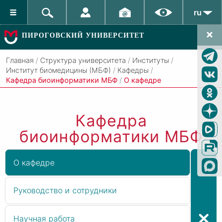
ru
ПИРОГОВСКИЙ УНИВЕРСИТЕТ
Главная
/
Структура университета
/
Институты
/
Институт биомедицины (МБФ)
/
Кафедры
/
Кафедра биоинформатики МБФ
/
О кафедре
Кафедра
биоинформатики МБФ
О кафедре
Руководство и сотрудники
Научная работа