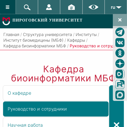
ru
ПИРОГОВСКИЙ УНИВЕРСИТЕТ
Главная
/
Структура университета
/
Институты
/
Институт биомедицины (МБФ)
/
Кафедры
/
Кафедра биоинформатики МБФ
/
Руководство и сотрудники
Кафедра
биоинформатики МБФ
О кафедре
Руководство и сотрудники
Научная работа