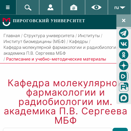
ru
ПИРОГОВСКИЙ УНИВЕРСИТЕТ
Главная
/
Структура университета
/
Институты
/
Институт биомедицины (МБФ)
/
Кафедры
/
Кафедра молекулярной фармакологии и радиобиологии им.
академика П.В. Сергеева МБФ
/
Расписание и учебно-методические материалы
Кафедра молекулярной
фармакологии и
радиобиологии им.
академика П.В. Сергеева
МБФ