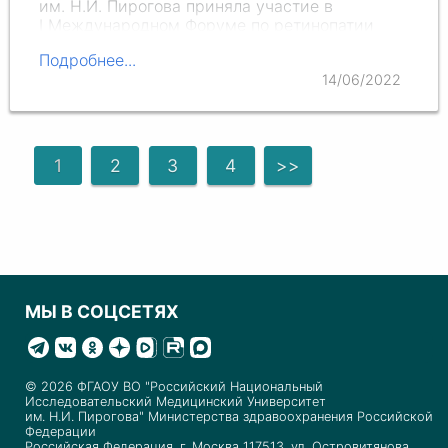
им. Н.И. П
ирогова приняла участие в
I М
еждународном Форуме по ретинопатии
недоношенных, который проходил на…
Подробнее...
14/06/2022
1
2
3
4
>>
МЫ В СОЦСЕТЯХ
© 2026 ФГАОУ ВО "Российский Национальный
Исследовательский Медицинский Университет
им. Н.И. Пирогова" Министерства здравоохранения Российской
Федерации
Российская Федерация, г. Москва 117513, ул. Островитянова