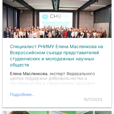
Специалист РНИМУ Елена Масленкова на
Всероссийском съезде представителей
студенческих и молодежных научных
обществ
Елена Масленкова
, эксперт Федерального
центра поддержки добровольчества и
наставничества в сфере охраны здоровья
Минздрава России, председатель Совета
молодых ученых медицинских и
Подробнее...
фармацевтических организаций высшего
15/11/2023
образования и науки, приняла участие в…