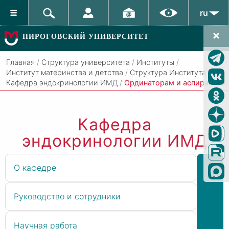
ru
ПИРОГОВСКИЙ УНИВЕРСИТЕТ
Главная
/
Структура университета
/
Институты
/
Институт материнства и детства
/
Структура Института
/
Кафедра эндокринологии ИМД
/
Ординаторам и аспирантам
Кафедра
эндокринологии ИМД
О кафедре
Руководство и сотрудники
Научная работа