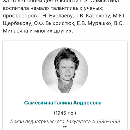
За 16 лет своей деятельности Г.А. Самсыгина
воспитала немало талантливых ученых:
профессоров Г.Н. Буслаеву, Т.В. Казюкову, М.Ю.
Щербакову, О.Ф. Выхристюк, Е.В. Мурашко, В.С.
Минасяна и многих других.
Самсыгина Галина Андреевна
(1945 г.р.)
Декан педиатрического факультета в 1986–1989
гг.