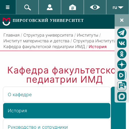
ru
ПИРОГОВСКИЙ УНИВЕРСИТЕТ
Главная
/
Структура университета
/
Институты
/
Институт материнства и детства
/
Структура Института
/
Кафедра факультетской педиатрии ИМД
/
История
Кафедра факультетской
педиатрии ИМД
О кафедре
История
Руководство и сотрудники