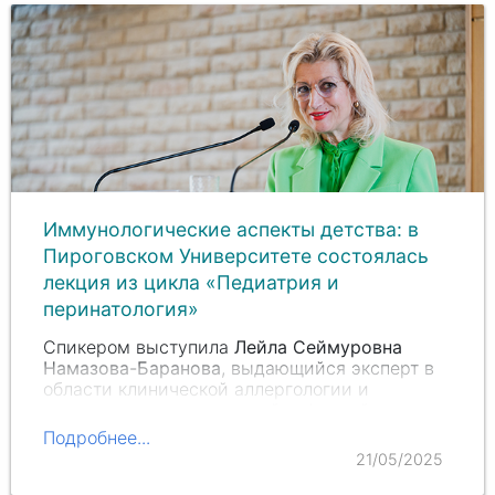
Иммунологические аспекты детства: в
Пироговском Университете состоялась
лекция из цикла «Педиатрия и
перинатология»
Спикером выступила
Лейла Сеймуровна
Намазова-Баранова
, выдающийся эксперт в
области клинической аллергологии и
иммунологии, заведующий кафедрой
факультетской педиатрии Института
Подробнее...
материнства и детства Пироговского
21/05/2025
Университета, заслуженный деятель науки…