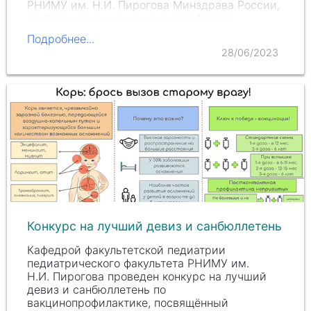
РНИМУ им.
Н.И. Пирогова
Минздрава России,
доктор медицинских наук, профессор,
академик РАН, получила орден «За заслуги
Подробнее...
перед Отечеством» IV степени.…
28/06/2023
Конкурс на лучший девиз и санбюллетень
Кафедрой факультетской педиатрии
педиатрического факультета РНИМУ им.
Н.И. Пир
огова проведен конкурс на лучший
девиз и санбюллетень по
вакцинопрофилактике, посвящённый