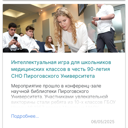
Интеллектуальная игра для школьников
медицинских классов в честь 90-летия
СНО Пироговского Университета
Мероприятие прошло в конференц-зале
научной библиотеки Пироговского
Университета. Участниками увлекательной
викторины стали ребята из 10-х классов ГБОУ
Школы
№ 1357
города Москвы и МАОУ
«Гимназия
№ 9
» городского округа Королёв
Подробнее...
Московской области.
06/05/2025