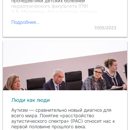
пропедевтики детских болезней
педиатрического факультета (ПФ)
А.В. Мазурина
«Мазуринские чтения».
Мероприятие было посвящено 100-летию со
Подробнее...
дня…
11/05/2023
Люди как люди
Аутизм — сравнительно новый диагноз для
всего мира. Понятие «расстройство
аутистического спектра» (РАС) относит нас к
первой половине прошлого века.