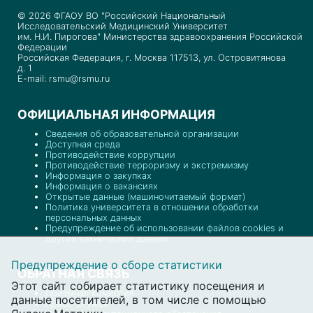
© 2026 ФГАОУ ВО "Российский Национальный
Исследовательский Медицинский Университет
им. Н.И. Пирогова" Министерства здравоохранения Российской
Федерации
Российская Федерация, г. Москва 117513, ул. Островитянова
д. 1
E-mail: rsmu@rsmu.ru
ОФИЦИАЛЬНАЯ ИНФОРМАЦИЯ
Сведения об образовательной организации
Доступная среда
Противодействие коррупции
Противодействие терроризму и экстремизму
Информация о закупках
Информация о вакансиях
Открытые данные (машиночитаемый формат)
Политика университета в отношении обработки
персональных данных
Предупреждение об использовании файлов cookies и
других технических данных
Предупреждение о сборе статистики
ОБРАТНАЯ СВЯЗЬ
Этот сайт собирает статистику посещения и
Приемная комиссия
данные посетителей, в том числе с помощью
Пресс-служба