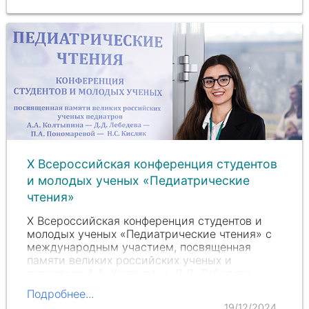
Барановой
…
X Всероссийская конференция студентов
и молодых ученых «Педиатрические
чтения»
X Всероссийская конференция студентов и
молодых ученых «Педиатрические чтения» с
международным участием, посвященная
памяти великих российских ученых и
педиатров
А.А. Колтыпина
,
Д.Д. Лебедева
,
П.А. Пономаревой
,
Н.С. Кисляк
, прошла 13
Подробнее...
декабря.…
19/12/2024