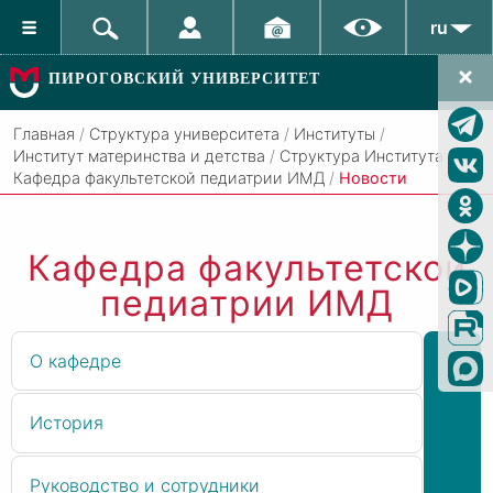
ru
ПИРОГОВСКИЙ УНИВЕРСИТЕТ
Главная
/
Структура университета
/
Институты
/
Институт материнства и детства
/
Структура Института
/
Кафедра факультетской педиатрии ИМД
/
Новости
Кафедра факультетской
педиатрии ИМД
О кафедре
История
Руководство и сотрудники