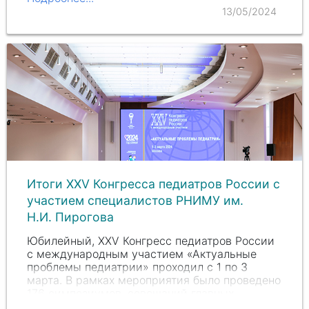
посвящены актуальным…
13/05/2024
Итоги ХХV Конгресса педиатров России с
участием специалистов РНИМУ им.
Н.
И. Пир
огова
Юбилейный, ХХV Конгресс педиатров России
с международным участием «Актуальные
проблемы педиатрии» проходил с 1 по 3
марта. В рамках мероприятия было проведено
176 симпозиумов, совещаний главных
специалистов, пленарных заседаний, круглых