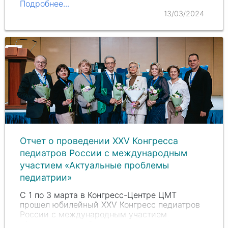
Подробнее...
столов, панельных…
13/03/2024
Отчет о проведении XXV Конгресса
педиатров России с международным
участием «Актуальные проблемы
педиатрии»
С 1 по 3 марта в Конгресс-Центре ЦМТ
прошел юбилейный ХХV Конгресс педиатров
России с международным участием
«Актуальные проблемы педиатрии» (далее