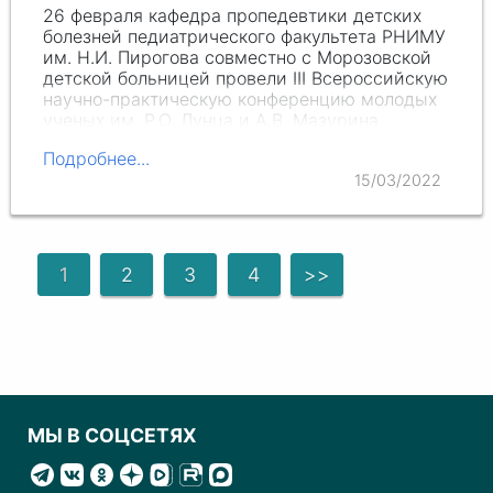
26 февраля кафедра пропедевтики детских
болезней педиатрического факультета РНИМУ
и
м. Н.И. П
ирогова совместно с Морозовской
детской больницей провели III Всероссийскую
научно-практическую конференцию молодых
ученых им.
Р.О. Лу
нца и
А.В. Мазу
рина…
Подробнее...
15/03/2022
1
2
3
4
>>
МЫ В СОЦСЕТЯХ