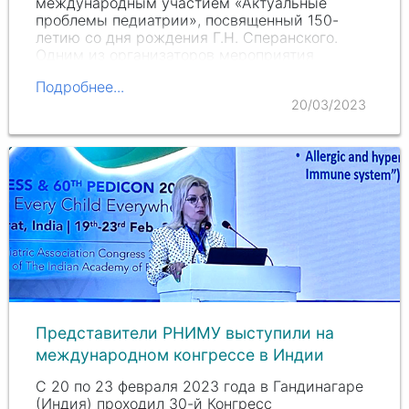
международным участием «Актуальные
проблемы педиатрии», посвященный 150-
летию со дня рождения
Г.Н. Сперанского
.
Одним из организаторов мероприятия
выступил РНИМУ
им. Н.И. Пирогова
—…
Подробнее...
20/03/2023
Представители РНИМУ выступили на
международном конгрессе в Индии
С 20 по 23 февраля 2023 года в Гандинагаре
(Индия) проходил 30-й Конгресс