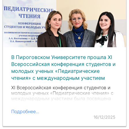
В Пироговском Университете прошла XI
Всероссийская конференция студентов и
молодых ученых «Педиатрические
чтения» с международным участием
XI Всероссийская конференция студентов и
молодых ученых «Педиатрические чтения» с
международным участием была посвящена
памяти великих российских ученых-
педиатров Александра Алексеевича
Подробнее...
Колтыпина, Дмитрия Дмитриевича Лебедева,
16/12/2025
Пелагеи Афанасьевны…