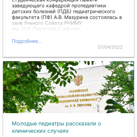
заведующего кафедрой пропедевтики
детских болезней (ПДБ) педиатрического
факультета (ПФ) А.
В. М
азурина состоялась в
зале Ученого Совета РНИМУ
им. Н.И. П
ирогова 2 апреля.
Подробнее...
07/04/2022
Молодые педиатры рассказали о
клинических случаях