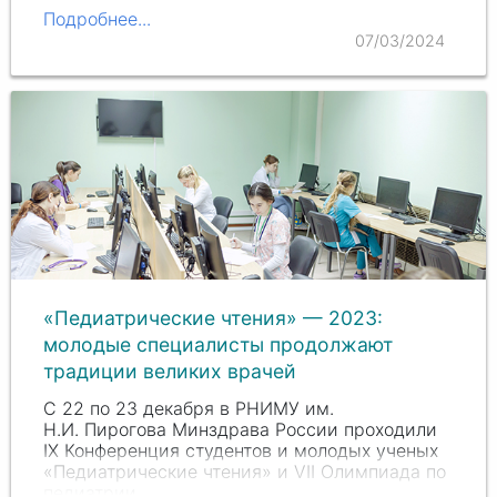
Конгресс). В организации мероприятия
Подробнее...
принимали участие 23 профессиональных
07/03/2024
ассоциации, 12 университетов, 27…
«Педиатрические чтения» — 2023:
молодые специалисты продолжают
традиции великих врачей
С 22 по 23 декабря в РНИМУ им.
Н.И. Пирогова
Минздрава России проходили
IX Конференция студентов и молодых ученых
«Педиатрические чтения» и VII Олимпиада по
педиатрии.