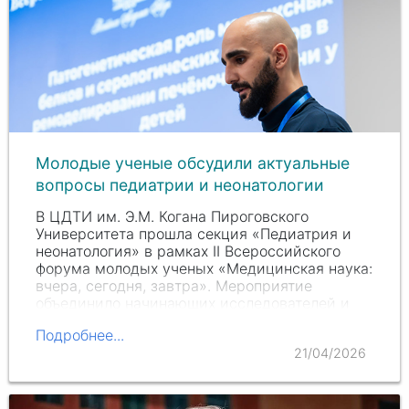
Молодые ученые обсудили актуальные
вопросы педиатрии и неонатологии
В ЦДТИ им.
Э.М. Когана
Пироговского
Университета прошла секция «Педиатрия и
неонатология» в рамках
II Всероссийского
форума молодых ученых «Медицинская наука:
вчера, сегодня, завтра». Мероприятие
объединило начинающих исследователей и
опытных экспертов,…
Подробнее...
21/04/2026