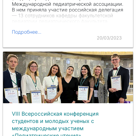
Международной педиатрической ассоциации.
В нем приняла участие российская делегация
— 13 сотрудников кафедры факультетской
педиатрии педиатрического факультета
РНИМУ
им. Н.И.…
Подробнее...
20/03/2023
VIII Всероссийская конференция
студентов и молодых ученых с
международным участием
«Педиатрические чтения»