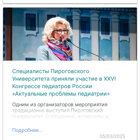
Специалисты Пироговского
Университета приняли участие в XXVI
Конгрессе педиатров России
«Актуальные проблемы педиатрии»
Одним из организаторов мероприятия
традиционно выступил Пироговский
Университет. Сотрудники, аспиранты и
ординаторы кафедры факультетской
педиатрии Института материнства и детства
Подробнее...
(ИМД) во главе с заведующим кафедрой
05/03/2025
Лейлой Сеймуровной Намазовой-