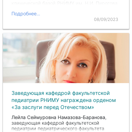
клинической базой РНИМУ им.
Н.И. Пирогова
Минздрава России, отметили…
Подробнее...
08/09/2023
Заведующая кафедрой факультетской
педиатрии РНИМУ награждена орденом
«За заслуги перед Отечеством»
Лейла Сеймуровна Намазова-Баранова
,
заведующая кафедрой факультетской
педиатрии педиатрического факультета