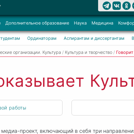
Т
е
Дополнительное образование
Наука
Медицина
Комфор
тудентам
Ординаторам
Аспирантам и диссертантам
еские организации. Культура
/
Культура и творчество
/
Говорит
показывает Кул
вой работы
 медиа-проект, включающий в себя три направлени