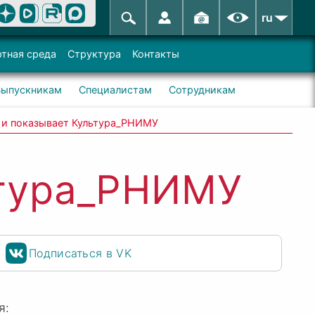
ru
тная среда
Структура
Контакты
Выпускникам
Специалистам
Сотрудникам
 и показывает Культура_РНИМУ
ьтура_РНИМУ
Подписаться в VK
я: