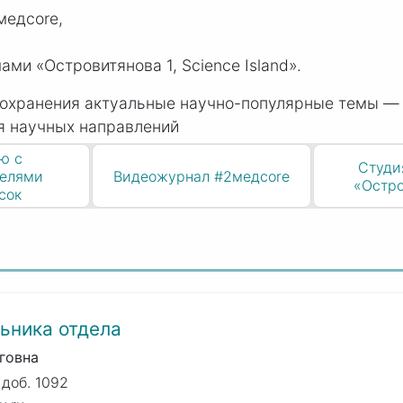
медcore,
ми «Островитянова 1, Science Island».
охранения актуальные научно-популярные темы — 
я научных направлений
ю с
Студи
телями
Видеожурнал #2медcore
«Остро
сок
ьника отдела
говна
 доб. 1092