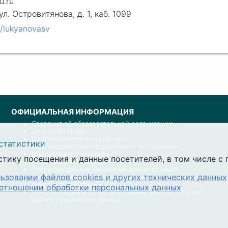
u.ru
 ул. Островитянова, д. 1, каб. 1099
m/lukyanovasv
ОФИЦИАЛЬНАЯ ИНФОРМАЦИЯ
Сведения об образовательной организации
Доступная среда
Противодействие коррупции
статистики
Противодействие терроризму и экстремизму
Информация о закупках
стику посещения и данные посетителей, в том числе 
Информация о вакансиях
Открытые данные (машиночитаемый формат)
ьзовании файлов cookies и других технических данных
Политика университета в отношении обработки
персональных данных
 отношении обработки персональных данных
Предупреждение об использовании файлов cookies и
других технических данных