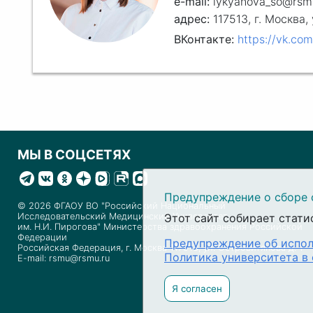
lykyanova_so@rsm
117513, г. Москва,
ВКонтакте:
https://vk.co
МЫ В СОЦСЕТЯХ
Предупреждение о сборе 
© 2026 ФГАОУ ВО "Российский Национальный
Этот сайт собирает стати
Исследовательский Медицинский Университет
им. Н.И. Пирогова" Министерства здравоохранения Российской
Федерации
Предупреждение об испол
Российская Федерация, г. Москва 117513, ул. Островитянова д. 1
Политика университета в
E-mail: rsmu@rsmu.ru
Я согласен