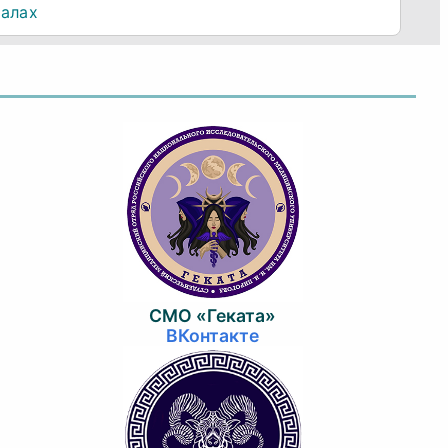
иалах
СМО «Геката»
ВКонтакте