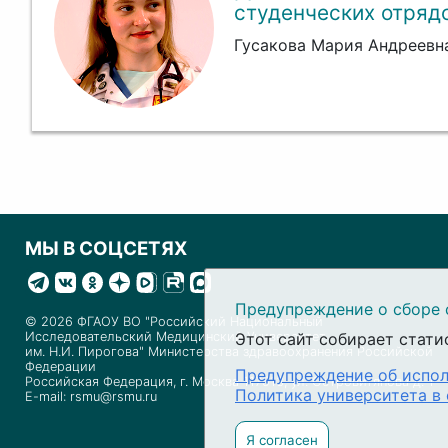
студенческих отряд
Гусакова Мария Андреевн
МЫ В СОЦСЕТЯХ
Предупреждение о сборе 
© 2026 ФГАОУ ВО "Российский Национальный
Этот сайт собирает стати
Исследовательский Медицинский Университет
им. Н.И. Пирогова" Министерства здравоохранения Российской
Федерации
Предупреждение об испол
Российская Федерация, г. Москва 117513, ул. Островитянова д. 1
Политика университета в
E-mail: rsmu@rsmu.ru
Я согласен