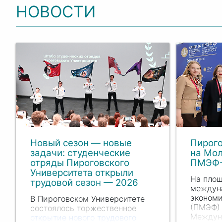
НОВОСТИ
Новый сезон — новые
Пирого
задачи: студенческие
на Мо
отряды Пироговского
ПМЭФ-
Университета открыли
На площ
трудовой сезон — 2026
междун
экономи
В Пироговском Университете
(ПМЭФ)
состоялось торжественное
Междун
открытие нового трудового