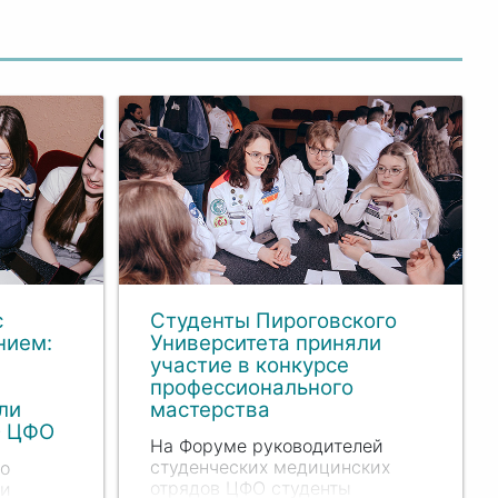
с
Студенты Пироговского
нием:
Университета приняли
участие в конкурсе
профессионального
ли
мастерства
О ЦФО
На Форуме руководителей
студенческих медицинских
о
отрядов ЦФО студенты
ли