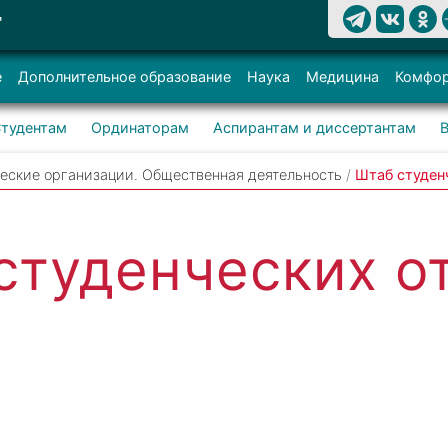
Т
е
Дополнительное образование
Наука
Медицина
Комфор
тудентам
Ординаторам
Аспирантам и диссертантам
еские организации. Общественная деятельность
/
Штаб студен
студенческих о