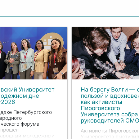
вский Университет
На берегу Волги — 
лодежном дне
пользой и вдохнове
2026
как активисты
Пироговского
адке Петербургского
Университета собра
ародного
руководителей СМ
ческого форума
 прошел
Активисты Пироговског
ародный молодежный
Университета выступи