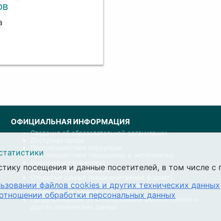
ов
а
ОФИЦИАЛЬНАЯ ИНФОРМАЦИЯ
Сведения об образовательной организации
Доступная среда
Противодействие коррупции
статистики
Противодействие терроризму и экстремизму
Информация о закупках
стику посещения и данные посетителей, в том числе 
Информация о вакансиях
Открытые данные (машиночитаемый формат)
ьзовании файлов cookies и других технических данных
Политика университета в отношении обработки
персональных данных
 отношении обработки персональных данных
Предупреждение об использовании файлов cookies и
других технических данных