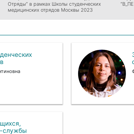
Отряды” в рамках Школы студенческих
“В_ПЕ
медицинских отрядов Москвы 2023
денческих
в
нтиновна
щихся,
а-службы