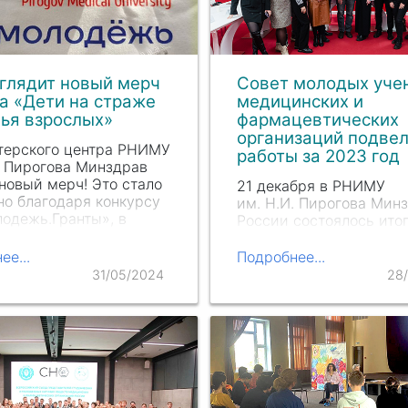
глядит новый мерч
Совет молодых уче
а «Дети на страже
медицинских и
ья взрослых»
фармацевтических
организаций подвел
терского центра РНИМУ
работы за 2023 год
. Пи
рогова Минздрав
новый мерч! Это стало
21 декабря в РНИМУ
о благодаря конкурсу
им. Н.И. Пирогова
Минз
одежь.Гранты», в
России состоялось ито
которого реализуется
заседание Совета мол
«Дети на страже
ученых медицинских и
ее...
Подробнее...
я взрослых». Участники
фармацевтических
31/05/2024
28
 проводят мероприятия
организаций (СМУ), ра
ах…
которого координирует
Федеральным центром
поддержки добровольч
наставничества в…