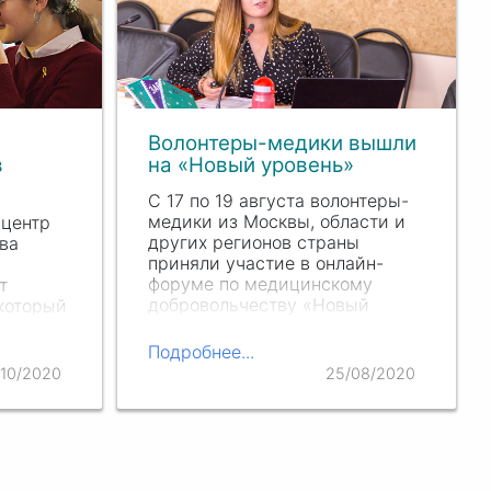
Волонтеры-медики вышли
в
на «Новый уровень»
С 17 по 19 августа волонтеры-
медики из Москвы, области и
 центр
других регионов страны
ва
приняли участие в онлайн-
форуме по медицинскому
т
добровольчеству «Новый
который
уровень». Мероприятие
нтерам
проходило впервые, и в его
Подробнее...
пилотной версии обучение
/10/2020
25/08/2020
прошли представители 30…
и