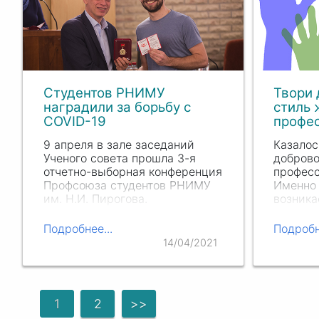
Студентов РНИМУ
Твори 
наградили за борьбу с
стиль 
COVID-19
профе
9 апреля в зале заседаний
Казалос
Ученого совета прошла 3-я
доброво
отчетно-выборная конференция
професс
Профсоюза студентов РНИМУ
Именно 
им. Н.И. Пирогова.
возника
Мероприятие началось с
которы
награждения будущих врачей
направ
Подробнее...
Подробн
памятными медалями
работа»
14/04/2021
«Студенты-медики против
волонте
коронавируса» Центрального
комитета…
1
2
>>