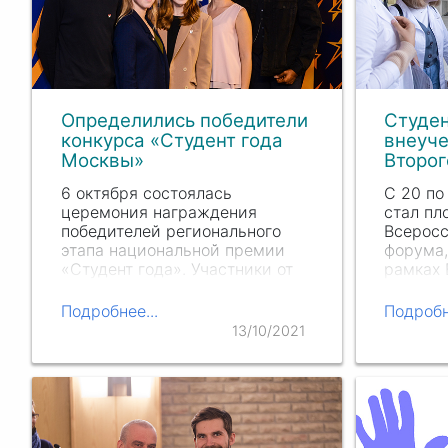
Определились победители
Студен
конкурса «Студент года
внеуч
Москвы»
Второг
6 октября состоялась
С 20 по
церемония награждения
стал пл
победителей регионального
Всеросс
этапа национальной премии
форума,
«Студент года». Участники от
рамках 
нашего вуза добились успехов
Национ
сразу в трех категориях:
студенч
Подробнее...
Подробн
Волонтерский центр стал
на равн
13/10/2021
лауреатом в номинации
нашем 
«Добровольческое
разверн
объединение…
посвящ