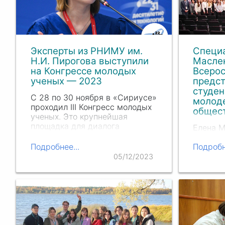
Эксперты из РНИМУ им.
Специ
Н
.И. Пи
рогова выступили
Масле
на Конгрессе молодых
Всерос
ученых — 2023
предс
студен
C 28 по 30 ноября в «Сириусе»
молод
проходил III Конгресс молодых
общес
ученых. Это крупнейшая
площадка для диалога
Елена 
передовой и фундаментальной
Федерал
науки, государственной власти
поддерж
Подробнее...
Подробн
и реального сектора
наставн
05/12/2023
экономики, задающая
охраны
основные векторы научно-
России,
технологического развития…
молоды
и фарм
органи
образов
участие