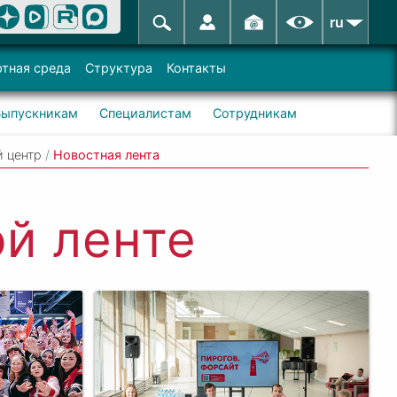
ru
тная среда
Структура
Контакты
Выпускникам
Специалистам
Сотрудникам
й центр
/
Новостная лента
й ленте