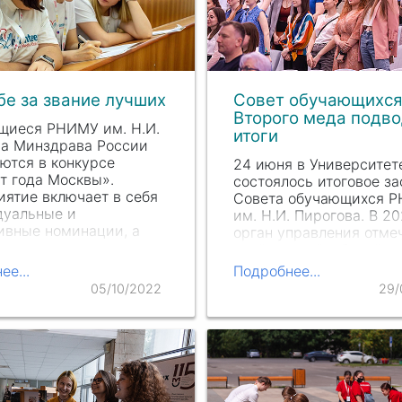
бе за звание лучших
Совет обучающихс
Второго меда подво
щиеся РНИМУ им. Н.И.
итоги
ва Минздрава России
ются в конкурсе
24 июня в Университет
т года Москвы».
состоялось итоговое з
ятие включает в себя
Совета обучающихся 
дуальные и
им. Н.И. Пи
рогова. В 20
ивные номинации, а
орган управления отме
пециальные треки для
свой первый юбилей —
 архитекторов,
пятилетие со дня образ
ее...
Подробнее...
ов и медиков.
05/10/2022
29/