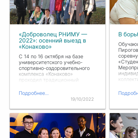
«Доброволец РНИМУ —
В борь
2022»: осенний выезд в
Обучаю
«Конаково»
Пирого
соревну
С 14 по 16 октября на базе
«Студен
университетского учебно-
Меропри
спортивно-оздоровительного
индиви
комплекса «Конаково»
коллект
проходил традиционный
также с
выезд-интенсив для
будущих
волонтеров. Организатором
Подробнее...
Подробн
педагог
мероприятия выступил
19/10/2022
Тренинговый центр. В рамках
образовательного курса
«Доброволец…