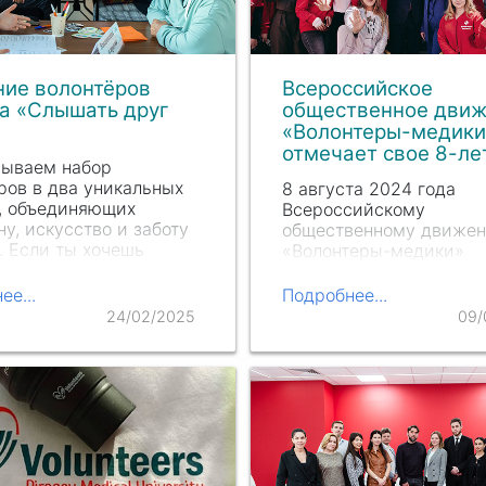
ние волонтёров
Всероссийское
а «Слышать друг
общественное дви
«Волонтеры-медики
отмечает свое 8-ле
рываем набор
ров в два уникальных
8 августа 2024 года
, объединяющих
Всероссийскому
у, искусство и заботу
общественному движе
. Если ты хочешь
«Волонтеры-медики»
лять, поддерживать,
исполняется 8 лет. Это
ть – тебе сюда!
крупнейшая доброволь
ее...
Подробнее...
организация, реализу
24/02/2025
09/
большое количество пр
области санитарно-
профилактического
просвещения, обучения
помощи,…