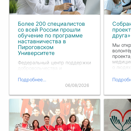
Более 200 специалистов
Собра
со всей России прошли
проект
обучение по программе
друга»
наставничества в
Мы отк
Пироговском
волонтё
Университете
проекта
медицин
Федеральный центр поддержки
о людях
добровольчества и
вдохнов
наставничества в сфере
создава
охраны здоровья Минздрава
Подробнее...
Подробн
России провел первый этап
06/08/2026
программы повышения
квалификации «Организация
системы наставничества в
учреждениях
здравоохранения» на базе
Пироговского Университета.