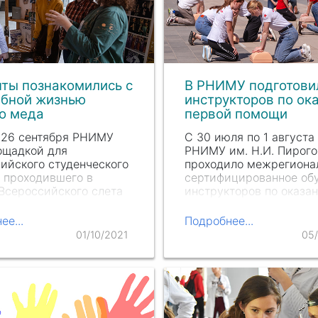
ты познакомились с
В РНИМУ подготови
ебной жизнью
инструкторов по ок
о меда
первой помощи
 26 сентября РНИМУ
С 30 июля по 1 августа
ощадкой для
РНИМУ им. Н.И. Пирого
ийского студенческого
проходило межрегиона
 проходившего в
сертифицированное об
Всероссийского слета
инструкторов по оказа
альной лиги
первой помощи.
еских клубов «Диалог
Организатором выступ
ее...
Подробнее...
ых». В этот период в
Всероссийское общест
01/10/2021
05
Университете
движение (ВОД) «Воло
улись стенды,
медики». 57 доброволь
енные…
31…