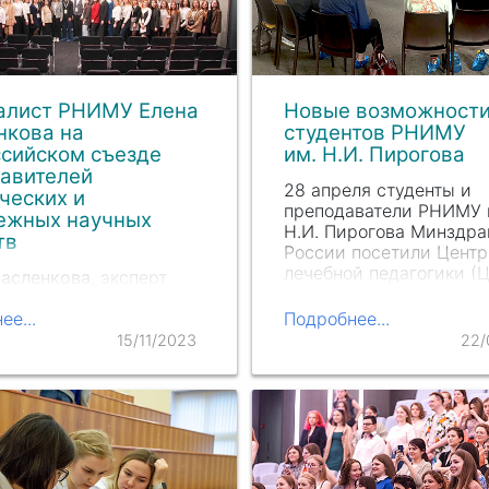
алист РНИМУ Елена
Новые возможности
нкова на
студентов РНИМУ
сийском съезде
им. Н.И. Пирогова
тавителей
28 апреля студенты и
ческих и
преподаватели РНИМУ 
ежных научных
Н.И. Пирогова
Минздра
тв
России посетили Центр
лечебной педагогики (
Масленкова
, эксперт
«Особое детство», что
ьного центра
обсудить вопросы парт
ки добровольчества и
ее...
Подробнее...
ичества в сфере
15/11/2023
22/
 здоровья Минздрава
 председатель Совета
х ученых медицинских
ацевтических
заций высшего
ания и науки, приняла
 в…