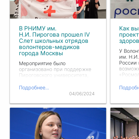
В РНИМУ им.
Как вы
Н.И. Пирогова прошел IV
проект
Слет школьных отрядов
здоров
волонтеров-медиков
У Волон
города Москвы
им. Н.
И
России 
Мероприятие было
возможн
организовано при поддержке
«Росмол
Пироговского университета,
рамках 
Ресурсного центра по
проект 
развитию и поддержке
Подробнее...
Подробн
здоровь
волонтерского движения
04/06/2024
проекта
«Мосволонтер» и
в школ
регионального отделения
Российского движения детей и
молодежи «Движение первых».
Проект реализован в…