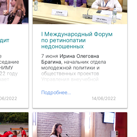
я
I Международный Форум
дит
по ретинопатии
недоношенных
е
7 июня
Ирина Олеговна
аседание
Брагина
, начальник отдела
РНИМУ
молодежной политики и
22 году
общественных проектов
чает
Управления внеучебной
деятельности обучающихся
ования!
РНИМУ
им. Н.И. П
ирогова
Подробнее...
приняла участие в
06/2022
14/06/2022
I М
еждународном Форуме по
ретинопатии недоношенных,
который проходил на…