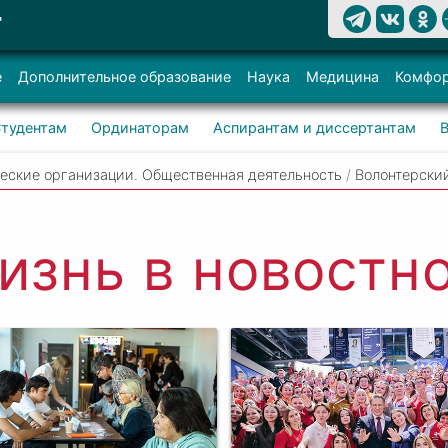
Т
е
Дополнительное образование
Наука
Медицина
Комфор
тудентам
Ординаторам
Аспирантам и диссертантам
еские организации. Общественная деятельность
/
Волонтерски
изнь в новостно