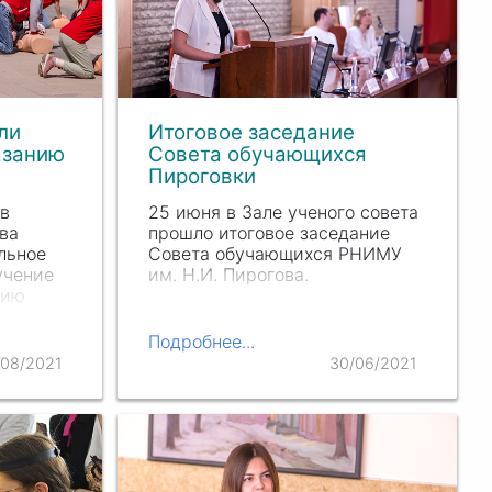
ли
Итоговое заседание
азанию
Совета обучающихся
Пироговки
 в
25 июня в Зале ученого совета
ва
прошло итоговое заседание
льное
Совета обучающихся РНИМУ
учение
им. Н.И. Пирогова.
нию
ило
Подробнее...
венное
/08/2021
30/06/2021
нтеры-
цев из