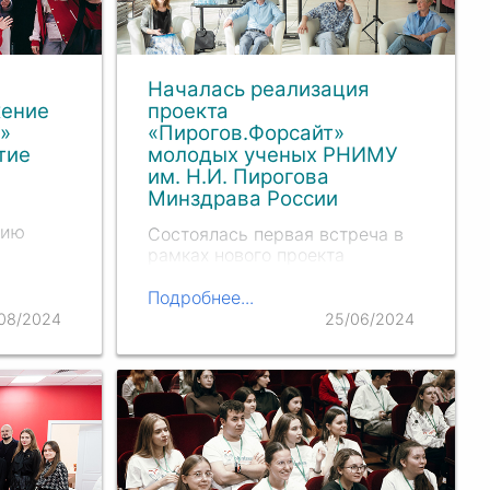
Началась реализация
жение
проекта
»
«Пирогов.Форсайт»
тие
молодых ученых РНИМУ
им. Н.И. Пирогова
Минздрава России
нию
Состоялась первая встреча в
рамках нового проекта
молодых ученых
ческая
«Пирогов.Форсайт», дискуссия
Подробнее...
ющая
была посвящена нейронаукам.
08/2024
25/06/2024
оектов в
 первой