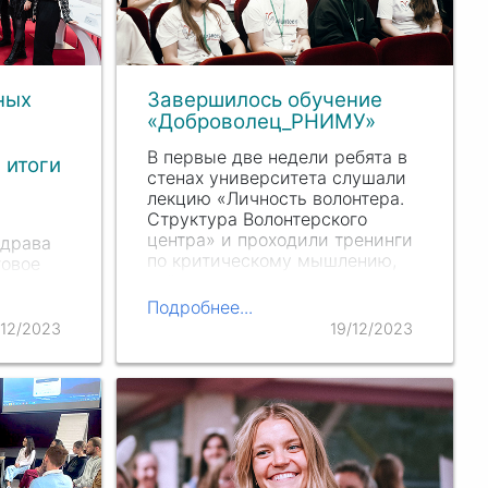
ных
Завершилось обучение
«Доброволец_РНИМУ»
В первые две недели ребята в
 итоги
стенах университета слушали
лекцию «Личность волонтера.
Структура Волонтерского
центра» и проходили тренинги
драва
по критическому мышлению,
говое
тайм-менеджменту и
одых
коммуникативным навыкам.
Подробнее...
/12/2023
19/12/2023
бота
ся
ества и