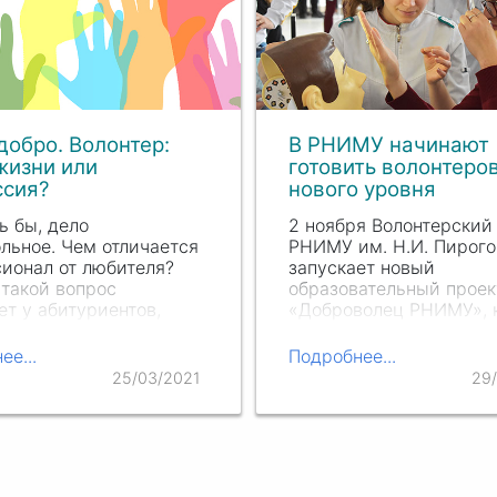
добро. Волонтер:
В РНИМУ начинают
жизни или
готовить волонтеро
ссия?
нового уровня
ь бы, дело
2 ноября Волонтерский
льное. Чем отличается
РНИМУ им. Н.И. Пирого
ионал от любителя?
запускает новый
такой вопрос
образовательный проек
ет у абитуриентов,
«Доброволец РНИМУ», 
е выбирают
поможет будущим воло
ление «Социальная
научиться работать в
ее...
Подробнее...
 и размышляют о
сплоченной команде,
25/03/2021
29
рстве.
выступать на публике и
создавать интересные 
понятные презентации.