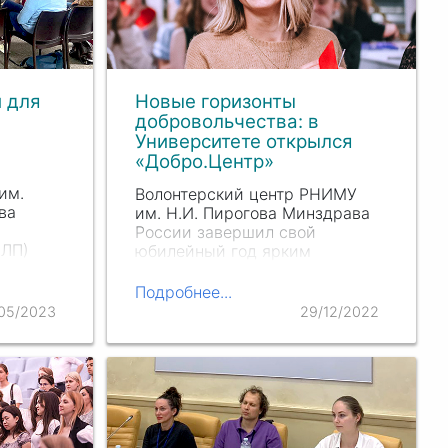
 для
Новые горизонты
добровольчества: в
Университете открылся
«Добро.Центр»
им.
Волонтерский центр РНИМУ
ва
им. Н.И. Пирогова
Минздрава
России завершил свой
ЦЛП)
юбилейный год ярким
бы
событием. 24 декабря на его
нерства.
базе открылся «Добро.Центр»
Подробнее...
— место притяжения
05/2023
29/12/2022
социальных инициатив.