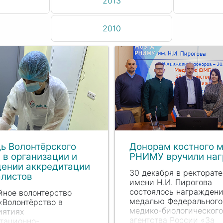
2013
2010
ь Волонтёрского
Донорам костного м
 в организации и
РНИМУ вручили на
дении аккредитации
30 декабря в ректорат
алистов
имени
Н.И. П
ирогова
состоялось награжден
ное волонтерство
медалью Федерального
«Волонтёрство в
медико-биологического
иятиях
агентства России «За
тационно-