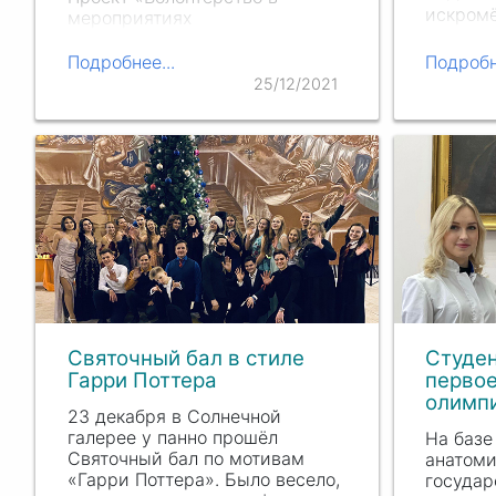
искром
мероприятиях
турнире
аккредитационно-
2021, п
симуляционного центра РНИМУ
Подробнее...
Подробн
юбилею 
им. Н.И. Пирогова»
25/12/2021
Святочный бал в стиле
Студе
Гарри Поттера
первое
олимп
23 декабря в Солнечной
галерее у панно прошёл
На базе
Святочный бал по мотивам
анатоми
«Гарри Поттера». Было весело,
государ