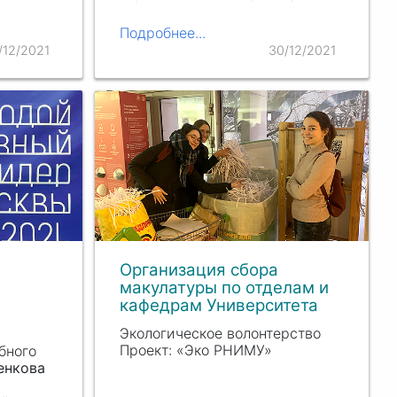
у
Университетская гостиница
«Богородское» на период
Подробнее...
реабилитации становится для
/12/2021
30/12/2021
вручил
пациентов вторым домом. В…
ом…
Организация сбора
макулатуры по отделам и
кафедрам Университета
Экологическое волонтерство
Проект: «Эко РНИМУ»
бного
енкова