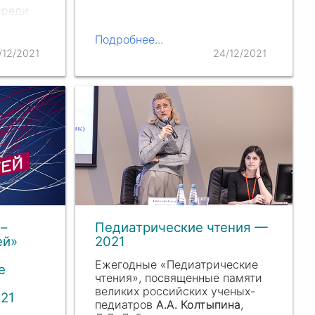
среди
чебных
и
Подробнее...
динение
/12/2021
24/12/2021
удент
–
Педиатрические чтения —
ей»
2021
Ежегодные «Педиатрические
е
чтения», посвященные памяти
великих российских ученых-
021
педиатров
А.А. Колтыпина
,