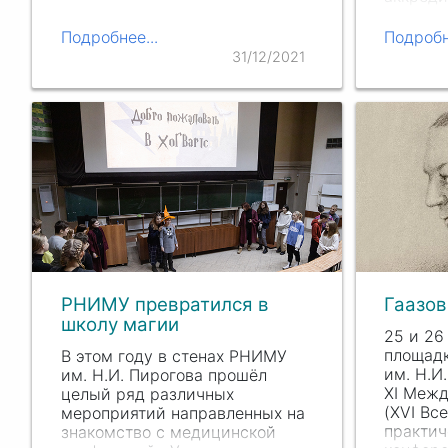
симуля
им. Н.И
Подробнее...
Подробн
31/12/2021
РНИМУ превратился в
Гаазов
школу магии
25 и 26
площад
В этом году в стенах РНИМУ
им.
Н.И.
им. Н
.И. Пир
огова прошёл
Х
I Меж
целый ряд различных
(X
VI Вс
мероприятий направленных на
практич
знакомство с медицинской