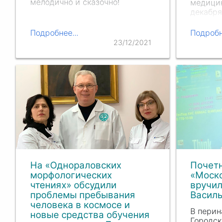
мелодично и сказочно!
медицин
декабря
Республ
олимпиа
Подробнее...
Подробн
челове
23/12/2021
участие
На «Однораловских
Почет
морфологических
«Моск
чтениях» обсудили
вручи
проблемы пребывания
Васил
человека в космосе и
В перин
новые средства обучения
Городск