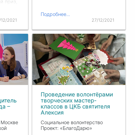
й приз,
рода
Подробнее...
м, что
/12/2021
27/12/2021
ве
емию…
Проведение волонтёрами
дитель
творческих мастер-
да –
классов в ЦКБ святителя
Алексия
 Москве
Социальное волонтерство
кой
Проект: «БлагоДарю»