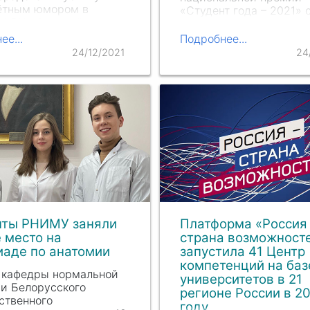
ётным юмором в
«Студент года – 2021» 
 КВН «Фристайл» –
обучающихся высших у
освящённый 60-летнему
заведений. В номинаци
ее...
Подробнее...
этой игры.
«Патриотическое объе
24/12/2021
24
года» победу одержали
студенты РНИМУ
и
м. Н.И. Пир
огова. «Ст
года» —…
нты РНИМУ заняли
Платформа «Россия 
 место на
страна возможност
иаде по анатомии
запустила 41 Центр
компетенций на баз
 кафедры нормальной
университетов в 21
и Белорусского
регионе России в 2
ственного
году