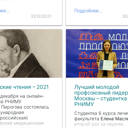
содействие донорском
ционного центра РНИМУ
движению». Ректор
. Пирогова»
ее...
Подробнее...
Университета
Сергей
31/12/2021
30
Анатольевич Лукьянов
награды трем в прошл
ские чтения – 2021
Лучший молодой
профсоюзный лидер
 декабря на онлайн-
Москвы – студентка
ке РНИМУ
РНИМУ
 П
ирогова состоялась
д
ународная
Студентка 6 курса лече
ероссийская)
факультета
Елена Масл
еская медицинская
второй раз за неделю