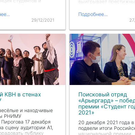
нция студентов и
выигрывает престижны
 учёных Гаазовские
на этот раз – «Молодой
«Спешите делать
профсоюзный лидер го
ее...
Подробнее...
»
Москвы-2021». Напомни
29/12/2021
27
20 декабря она в соста
поискового отряда
«Арьергард» взяла пр
 КВН в стенах
Поисковый отряд
У
«Арьергард» – побе
премии «Студент го
весёлые и находчивые
2021»
ты РНИМУ
 П
ирогова 17 декабря
20 декабря 2021 года в
а сцену аудитории А1,
подвели итоги Российс
орадовать публику
национальной премии