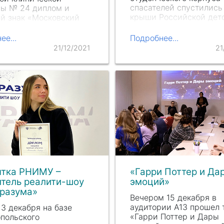
спасателей спустились
цы № 24 диплом и
крыши Российской дет
й знак «Московский
клинической больниц
вручили
Марине
и
м. Н.И. Пи
рогова в ко
вне Дегтяревой
,
ее...
Подробнее...
новогодних героев и
ющей кафедрой
21/12/2021
21
поздравили наших паци
логии факультета
наступающим праздник
тельного
сионального
ания, ветерану труда,
нице…
нтка РНИМУ –
«Гарри Поттер и Да
тель реалити-шоу
эмоций»
 разума»
Вечером 15 декабря в
аудитории A13 прошел 
 13 декабря на базе
«Гарри Поттер и Дары
польского