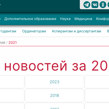
Т
е
Дополнительное образование
Наука
Медицина
Комфор
тудентам
Ординаторам
Аспирантам и диссертантам
тей
/
2021
 новостей за 20
2023
2018