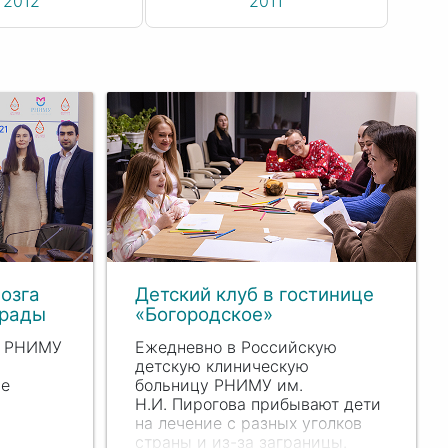
2012
2011
озга
Детский клуб в гостинице
грады
«Богородское»
е РНИМУ
Ежедневно в Российскую
детскую клиническую
ие
больницу РНИМУ им.
Н
.И. П
ирогова прибывают дети
на лечение с разных уголков
страны и из-за заграницы.