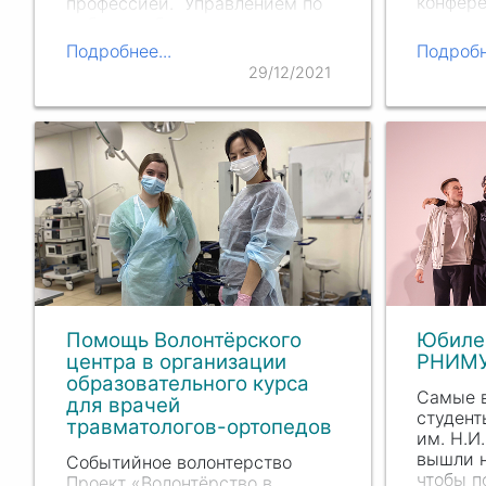
конфере
профессией. Управлением по
молодых
работе с абитуриентами
чтения 
нашего Университета
Подробнее...
Подробн
добро…
организованы лекции с
29/12/2021
прославленными докторами
и…
Помощь Волонтёрского
Юбилей
центра в организации
РНИМ
образовательного курса
Самые 
для врачей
студен
травматологов-ортопедов
и
м. Н.И.
вышли н
Событийное волонтерство
чтобы п
Проект «Волонтёрство в