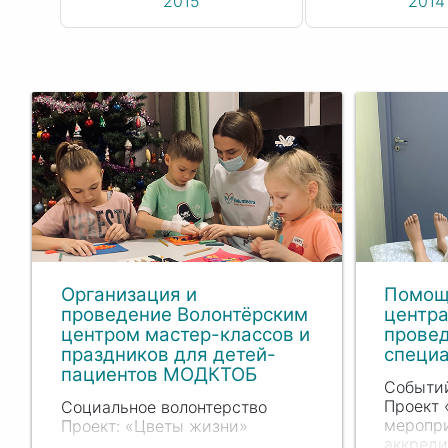
2015
2014
Организация и
Помощ
проведение Волонтёрским
центра
центром мастер-классов и
прове
праздников для детей-
специ
пациентов МОДКТОБ
Событий
Проект 
Социальное волонтерство
меропр
Проект: «Цветы жизни»
аккреди