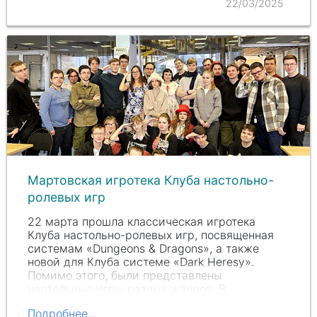
22/03/2025
Мартовская игротека Клуба настольно-
ролевых игр
22 марта прошла классическая игротека
Клуба настольно-ролевых игр, посвященная
системам «Dungeons & Dragons», а также
новой для Клуба системе «Dark Heresy».
Помимо этого, были представлены
настольные игры разных жанров. В
мероприятии поучаствовали 35…
Подробнее...