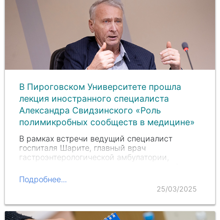
В Пироговском Университете прошла
лекция иностранного специалиста
Александра Свидзинского «Роль
полимикробных сообществ в медицине»
В рамках встречи ведущий специалист
госпиталя Шарите, главный врач
гастроэнтерологической амбулатории,
руководитель молекулярно-генетической
лаборатории университета им. Гумбольдта
Подробнее...
(Берлин, Германия)
Александр Свидзинский
25/03/2025
рассказал о формировании и…