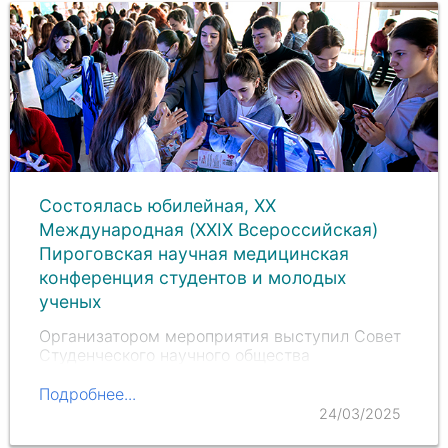
Состоялась юбилейная, XX
Международная (XXIX Всероссийская)
Пироговская научная медицинская
конференция студентов и молодых
ученых
Организатором мероприятия выступил Совет
Студенческого научного общества
Пироговского Университета. Конференция
призвана стимулировать интерес студентов к
Подробнее...
научно-исследовательской деятельности,
24/03/2025
развить у них умение самостоятельно и