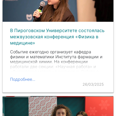
В Пироговском Университете состоялась
межвузовская конференция «Физика в
медицине»
Событие ежегодно организует кафедра
физики и математики Института фармации и
медицинской химии. На конференции
работали две секции: «Научная работа» и
«Физические методы в медицине. Работа с
литературой».
Подробнее...
26/03/2025