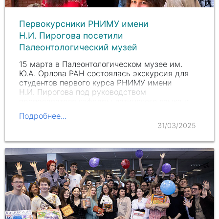
Первокурсники РНИМУ имени
Н.И. Пирогова посетили
Палеонтологический музей
15 марта в Палеонтологическом музее им.
Ю.А. Орлова
РАН состоялась экскурсия для
студентов первого курса РНИМУ имени
Н.И. Пирогова
под руководством
преподавателя кафедры латинского языка и
основ терминологии, кандидата
Подробнее...
филологических наук
Поветкиной…
31/03/2025