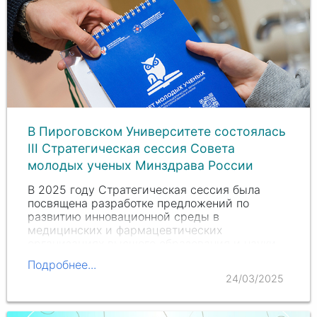
В Пироговском Университете состоялась
III Стратегическая сессия Совета
молодых ученых Минздрава России
В 2025 году Стратегическая сессия была
посвящена разработке предложений по
развитию инновационной среды в
медицинских и фармацевтических
организациях высшего образования и науки,
направленных на повышение эффективности и
Подробнее...
результативности исследований и…
24/03/2025