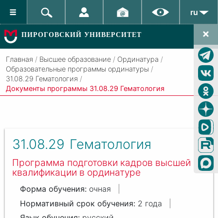
ru
ПИРОГОВСКИЙ УНИВЕРСИТЕТ
Главная
/
Высшее образование
/
Ординатура
/
Образовательные программы ординатуры
/
31.08.29 Гематология
/
Документы программы 31.08.29 Гематология
31.08.29
Гематология
Программа подготовки кадров высшей
квалификации в ординатуре
очная
2 года
русский