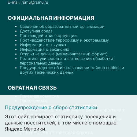
E-mail: rsmu@rsmu.ru
ОФИЦИАЛЬНАЯ ИНФОРМАЦИЯ
Сведения об образовательной организации
Доступная среда
Противодействие коррупции
Противодействие терроризму и экстремизму
Информация о закупках
Информация о вакансиях
Открытые данные (машиночитаемый формат)
Политика университета в отношении обработки
персональных данных
Предупреждение об использовании файлов cookies и
других технических данных
ОБРАТНАЯ СВЯЗЬ
Приемная комиссия
Пресс-служба
Отдел документационного обеспечения
Предупреждение о сборе статистики
Обратная связь для обращений о фактах коррупции в
Минздраве России
Этот сайт собирает статистику посещения и
Обратная связь для обращений о фактах коррупции
данные посетителей, в том числе с помощью
в РНИМУ им. Н.И. Пирогова
Яндекс.Метрики.
ДЕЖУРНО-ДИСПЕТЧЕРСКАЯ СЛУЖБА