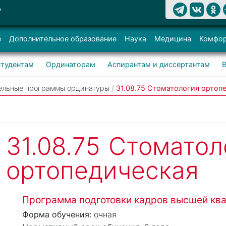
Т
е
Дополнительное образование
Наука
Медицина
Комфор
тудентам
Ординаторам
Аспирантам и диссертантам
ельные программы ординатуры
/
31.08.75 Стоматология ортоп
31.08.75
Стоматол
ортопедическая
Программа подготовки кадров высшей кв
очная