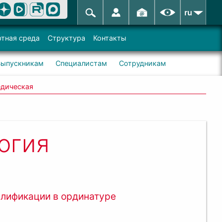
ru
тная среда
Структура
Контакты
Выпускникам
Специалистам
Сотрудникам
едическая
огия
алификации в ординатуре