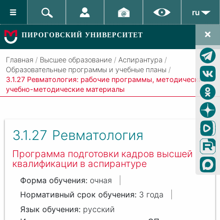
ru
ПИРОГОВСКИЙ УНИВЕРСИТЕТ
Главная
/
Высшее образование
/
Аспирантура
/
Образовательные программы и учебные планы
/
3.1.27 Ревматология: рабочие программы, методические и
учебно-методические материалы
3.1.27
Ревматология
Программа подготовки кадров высшей
квалификации в аспирантуре
очная
3 года
русский