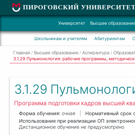
ПИРОГОВСКИЙ УНИВЕРСИТЕ
Университет
Высшее образовани
Школьникам и учителям
Абитуриентам
С
Главная
/
Высшее образование
/
Аспирантура
/
Образоват
3.1.29 Пульмонология: рабочие программы, методичес
3.1.29
Пульмонолог
Программа подготовки кадров высшей кв
очная
Дистанционное обучение не предусмотрено