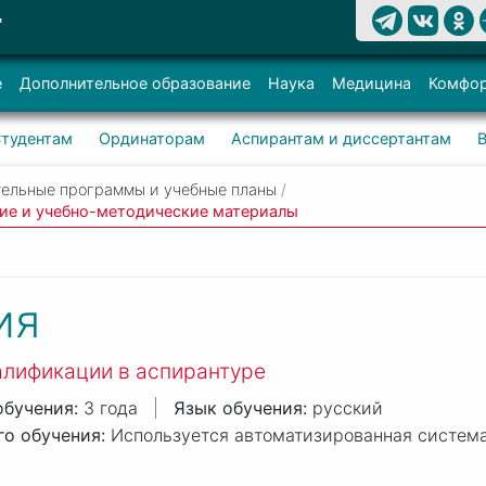
Т
е
Дополнительное образование
Наука
Медицина
Комфор
тудентам
Ординаторам
Аспирантам и диссертантам
ельные программы и учебные планы
/
кие и учебно-методические материалы
ия
алификации в аспирантуре
3 года
русский
Используется автоматизированная система