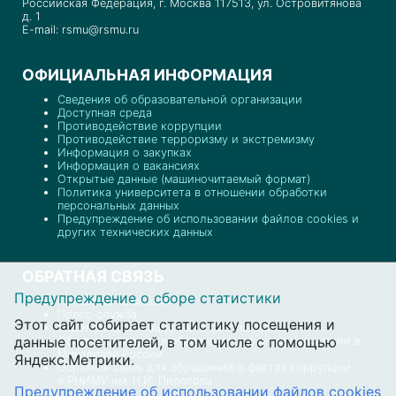
Российская Федерация, г. Москва 117513, ул. Островитянова
д. 1
E-mail: rsmu@rsmu.ru
ОФИЦИАЛЬНАЯ ИНФОРМАЦИЯ
Сведения об образовательной организации
Доступная среда
Противодействие коррупции
Противодействие терроризму и экстремизму
Информация о закупках
Информация о вакансиях
Открытые данные (машиночитаемый формат)
Политика университета в отношении обработки
персональных данных
Предупреждение об использовании файлов cookies и
других технических данных
ОБРАТНАЯ СВЯЗЬ
Предупреждение о сборе статистики
Приемная комиссия
Пресс-служба
Этот сайт собирает статистику посещения и
Отдел документационного обеспечения
данные посетителей, в том числе с помощью
Обратная связь для обращений о фактах коррупции в
Минздраве России
Яндекс.Метрики.
Обратная связь для обращений о фактах коррупции
в РНИМУ им. Н.И. Пирогова
Предупреждение об использовании файлов cookies