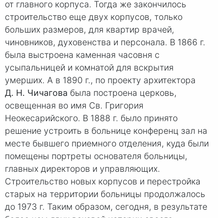
от главного корпуса. Тогда же закончилось
строительство еще двух корпусов, только
больших размеров, для квартир врачей,
чиновников, духовенства и персонала. В 186
6 г
.
была выстроена каменная часовня с
усыпальницей и комнатой для вскрытия
умерших. А в 189
0 г
., по проекту архитектора
Д. Н. Чичагова
была построена церковь,
освещенная во имя Св. Григория
Неокесарийского. В 18
88 г.
было принято
решение устроить в больнице конференц зал на
месте бывшего приемного отделения, куда были
помещены портреты основателя больницы,
главных директоров и управляющих.
Строительство новых корпусов и перестройка
старых на территории больницы продолжалось
до 19
73 г
. Таким образом, сегодня, в результате