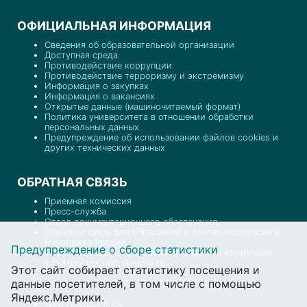
ОФИЦИАЛЬНАЯ ИНФОРМАЦИЯ
Сведения об образовательной организации
Доступная среда
Противодействие коррупции
Противодействие терроризму и экстремизму
Информация о закупках
Информация о вакансиях
Открытые данные (машиночитаемый формат)
Политика университета в отношении обработки
персональных данных
Предупреждение об использовании файлов cookies и
других технических данных
ОБРАТНАЯ СВЯЗЬ
Приемная комиссия
Пресс-служба
Отдел документационного обеспечения
Обратная связь для обращений о фактах коррупции в
Минздраве России
Предупреждение о сборе статистики
Обратная связь для обращений о фактах коррупции
в РНИМУ им. Н.И. Пирогова
Этот сайт собирает статистику посещения и
данные посетителей, в том числе с помощью
ДЕЖУРНО-ДИСПЕТЧЕРСКАЯ СЛУЖБА
Яндекс.Метрики.
WEB ПОДДЕРЖКА