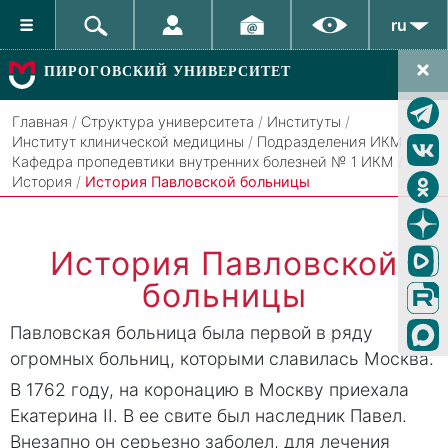
ru
ПИРОГОВСКИЙ УНИВЕРСИТЕТ
Главная
/
Структура университета
/
Институты
/
Институт клинической медицины
/
Подразделения ИКМ
/
Кафедра пропедевтики внутренних болезней № 1 ИКМ
/
История
/
История Павловской больницы
История Павловской
больницы
Павловская больница была первой в ряду
огромных больниц, которыми славилась Москва.
В 1762 году, на коронацию в Москву приехала
Екатерина II. В ее свите был наследник Павел.
Внезапно он серьезно заболел, для лечения