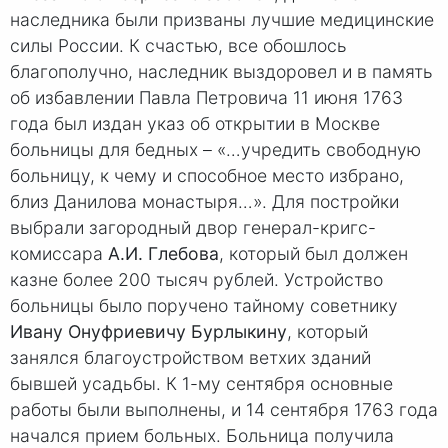
наследника были призваны лучшие медицинские
силы России. К счастью, все обошлось
благополучно, наследник выздоровел и в память
об избавлении Павла Петровича 11 июня 1763
года был издан указ об открытии в Москве
больницы для бедных – «…учредить свободную
больницу, к чему и способное место избрано,
близ Данилова монастыря…». Для постройки
выбрали загородный двор генерал-кригс-
комиссара
А.И. Глебова
, который был должен
казне более 200 тысяч рублей. Устройство
больницы было поручено тайному советнику
Ивану Онуфриевичу Бурлыкину
, который
занялся благоустройством ветхих зданий
бывшей усадьбы. К 1-му сентября основные
работы были выполнены, и 14 сентября 1763 года
начался прием больных. Больница получила