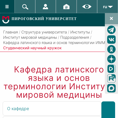
ru
ПИРОГОВСКИЙ УНИВЕРСИТЕТ
Главная
/
Структура университета
/
Институты
/
Институт мировой медицины
/
Подразделения
/
Кафедра латинского языка и основ терминологии ИММ
/
Студенческий научный кружок
Кафедра латинского
языка и основ
терминологии Института
мировой медицины
О кафедре