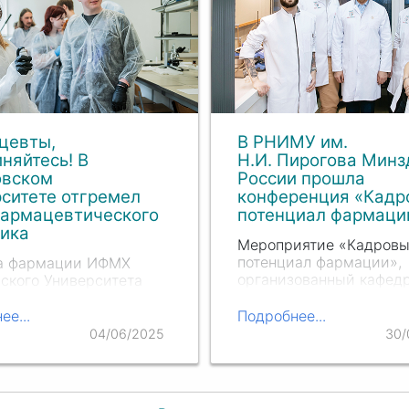
цевты,
В РНИМУ им.
няйтесь! В
Н.И. Пирогова Минз
овском
России прошла
ситете отгремел
конференция «Кадр
фармацевтического
потенциал фармаци
ника
Мероприятие «Кадров
потенциал фармации»,
а фармации ИФМХ
организованный кафед
ского Университета
фармации Института
а настоящий праздник
фармации и медицинск
 кто знает толк в
ее...
Подробнее...
химии, прошло 24 мая 
ах, микстурах и
04/06/2025
30/
приурочено к Дню
ых технологиях.
фармацевтического раб
Официально этот празд
установлен Правительс