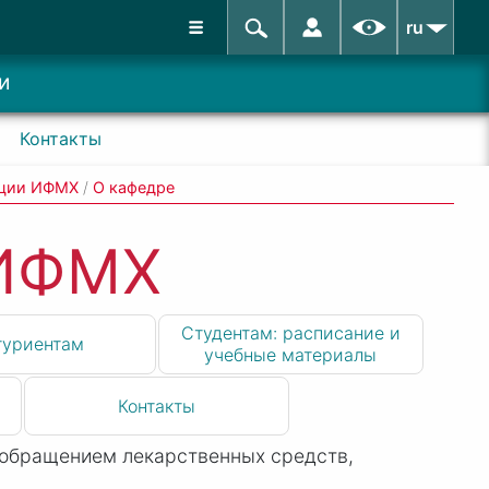
ru
и
Контакты
ации ИФМХ
/
О кафедре
 ИФМХ
Студентам: расписание и
туриентам
учебные материалы
Контакты
 обращением лекарственных средств,