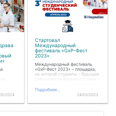
Стартовал
драва
Международный
фестиваль «GxP-Фест
овый
2023»
и»
Международный фестиваль
«GxP-Фест 2023» – площадка,
ый
на которой студенты – будущие
специалисты фарминдустрии –
рой
встретятся с ведущими
экспертами отрасли. Данный
ой
Подробнее...
фестиваль организован
и было
05/2024
24/03/2023
Евразийской Академией
надлежащих практик и
отника.
проводится при поддержке…
ник
твом 15