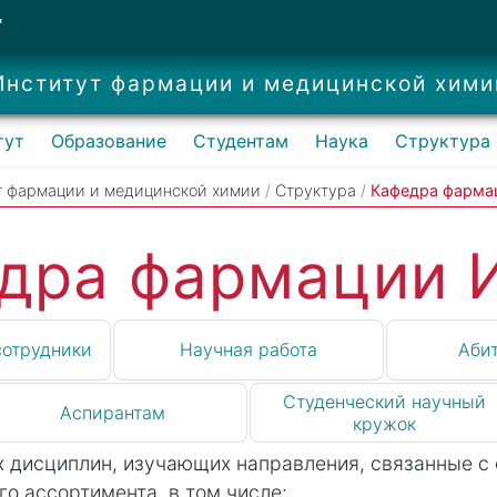
Т
Институт фармации и медицинской хими
тут
Образование
Студентам
Наука
Структура
т фармации и медицинской химии
/
Структура
/
Кафедра фарм
дра фармации
сотрудники
Научная работа
Аби
Студенческий научный
Аспирантам
кружок
 дисциплин, изучающих направления, связанные с
го ассортимента, в том числе: