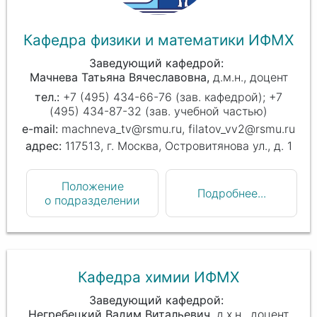
Кафедра физики и математики ИФМХ
Заведующий кафедрой
Мачнева Татьяна Вячеславовна
д.м.н., доцент
+7 (495) 434-66-76 (зав. кафедрой); +7
(495) 434-87-32 (зав. учебной частью)
machneva_tv@rsmu.ru, filatov_vv2@rsmu.ru
117513, г. Москва, Островитянова ул., д. 1
Положение
Подробнее...
о подразделении
Кафедра химии ИФМХ
Заведующий кафедрой
Негребецкий Вадим Витальевич
д.х.н., доцент