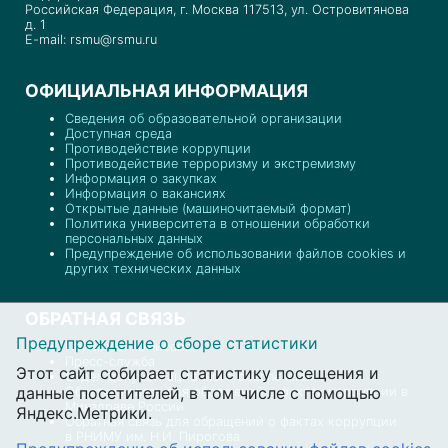
Российская Федерация, г. Москва 117513, ул. Островитянова
д. 1
E-mail: rsmu@rsmu.ru
ОФИЦИАЛЬНАЯ ИНФОРМАЦИЯ
Сведения об образовательной организации
Доступная среда
Противодействие коррупции
Противодействие терроризму и экстремизму
Информация о закупках
Информация о вакансиях
Открытые данные (машиночитаемый формат)
Политика университета в отношении обработки
персональных данных
Предупреждение об использовании файлов cookies и
других технических данных
ОБРАТНАЯ СВЯЗЬ
Предупреждение о сборе статистики
Приемная комиссия
Пресс-служба
Этот сайт собирает статистику посещения и
Отдел документационного обеспечения
данные посетителей, в том числе с помощью
Обратная связь для обращений о фактах коррупции в
Минздраве России
Яндекс.Метрики.
Обратная связь для обращений о фактах коррупции
в РНИМУ им. Н.И. Пирогова