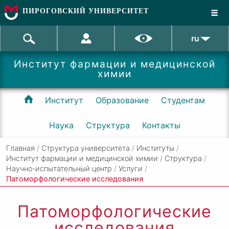
ПИРОГОВСКИЙ УНИВЕРСИТЕТ
ru
Институт фармации и медицинской
химии
Институт
Образование
Студентам
Наука
Структура
Контакты
Главная
/
Структура университета
/
Институты
/
Институт фармации и медицинской химии
/
Структура
/
Научно-испытательный центр
/
Услуги
/
Патоморфологические исследования
Патоморфологические
исследования