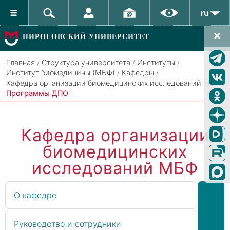
ru
ПИРОГОВСКИЙ УНИВЕРСИТЕТ
Главная
/
Структура университета
/
Институты
/
Институт биомедицины (МБФ)
/
Кафедры
/
Кафедра организации биомедицинских исследований МБФ
/
Программы ДПО
Кафедра организации
биомедицинских
исследований МБФ
О кафедре
Руководство и сотрудники