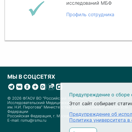
исследований МБФ
Профиль сотрудника
МЫ В СОЦСЕТЯХ
Предупреждение о сборе 
© 2026 ФГАОУ ВО "Российский Национальный
Исследовательский Медицинский Университет
Этот сайт собирает стати
им. Н.И. Пирогова" Министерства здравоохранения Российской
Федерации
Предупреждение об испол
Российская Федерация, г. Москва 117513, ул. Островитянова д. 1
Политика университета в
E-mail: rsmu@rsmu.ru