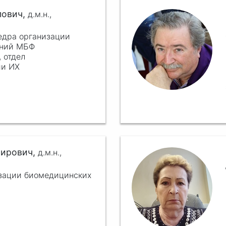
лович,
д.м.н.,
едра организации
аний МБФ
 отдел
ии ИХ
мирович,
д.м.н.,
изации биомедицинских