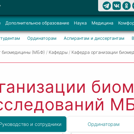
Т
е
Дополнительное образование
Наука
Медицина
Комфор
тудентам
Ординаторам
Аспирантам и диссертантам
т биомедицины (МБФ)
/
Кафедры
/
Кафедра организации биоме
ганизации био
сследований М
Руководство и сотрудники
Ординаторам