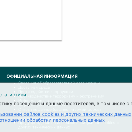
ОФИЦИАЛЬНАЯ ИНФОРМАЦИЯ
Сведения об образовательной организации
Доступная среда
Противодействие коррупции
статистики
Противодействие терроризму и экстремизму
Информация о закупках
стику посещения и данные посетителей, в том числе 
Информация о вакансиях
Открытые данные (машиночитаемый формат)
ьзовании файлов cookies и других технических данных
Политика университета в отношении обработки
персональных данных
 отношении обработки персональных данных
Предупреждение об использовании файлов cookies и
других технических данных