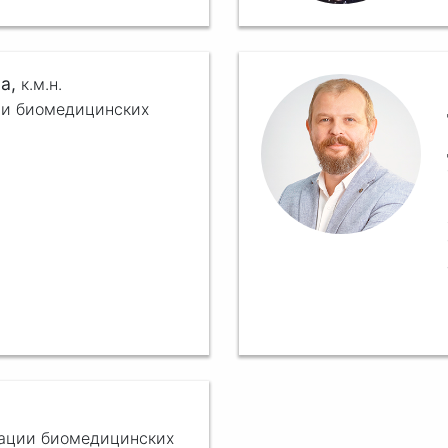
на,
к.м.н.
ии биомедицинских
зации биомедицинских