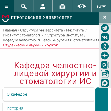
ru
ПИРОГОВСКИЙ УНИВЕРСИТЕТ
Главная
/
Структура университета
/
Институты
/
Институт стоматологии
/
Структура института
/
Кафедра челюстно-лицевой хирургии и стоматологии ИС
/
Студенческий научный кружок
Кафедра челюстно-
лицевой хирургии и
стоматологии ИС
О кафедре
История