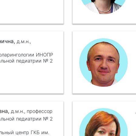
нична,
д.м.н.,
ноларингологии ИНОПР
альной педиатрии № 2
вна,
д.м.н.,
профессор
альной педиатрии № 2
льный центр ГКБ им.