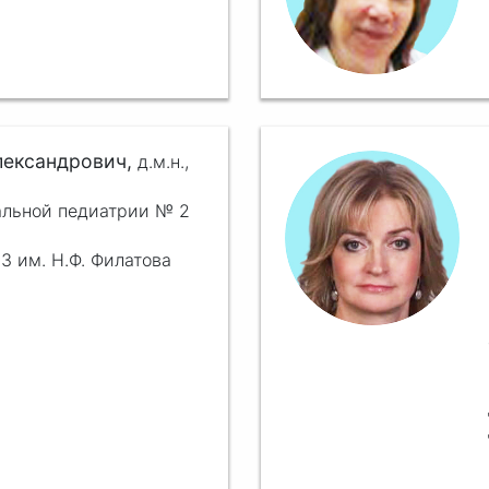
лександрович,
д.м.н.,
альной педиатрии № 2
3 им. Н.Ф. Филатова