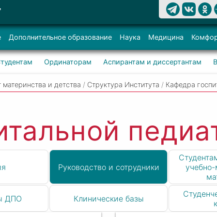
Т
е
Дополнительное образование
Наука
Медицина
Комфор
тудентам
Ординаторам
Аспирантам и диссертантам
 материнства и детства
/
Структура Института
/
Кафедра госп
итальной педи
Студентам
ия
Руководство и сотрудники
учебно-
ма
Студенч
ы ДПО
Клинические базы