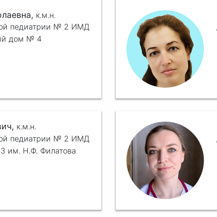
олаевна,
к.м.н.
ной педиатрии № 2 ИМД
ый дом № 4
вич,
к.м.н.
ной педиатрии № 2 ИМД
3 им. Н.Ф. Филатова