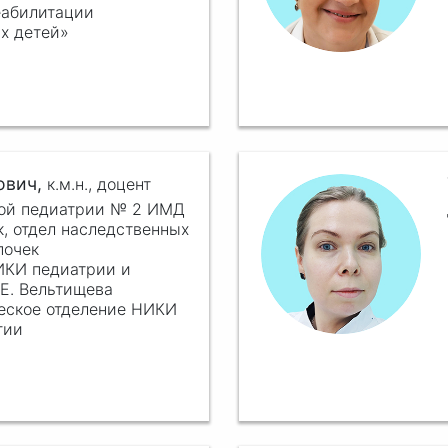
еабилитации
х детей»
ович,
к.м.н.,
доцент
ной педиатрии № 2 ИМД
, отдел наследственных
почек
НИКИ педиатрии и
.Е. Вельтищева
еское отделение НИКИ
гии