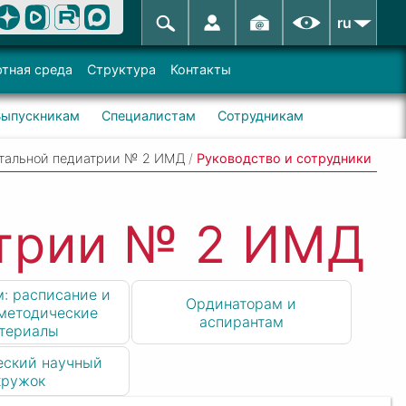
ru
тная среда
Структура
Контакты
Выпускникам
Специалистам
Сотрудникам
итальной педиатрии № 2 ИМД
/
Руководство и сотрудники
атрии № 2 ИМД
: расписание и
Ординаторам и
методические
аспирантам
териалы
еский научный
кружок