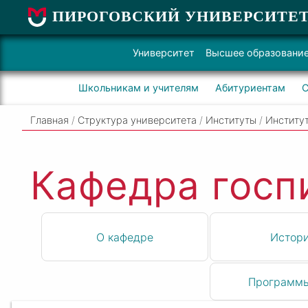
ПИРОГОВСКИЙ УНИВЕРСИТЕ
Университет
Высшее образовани
Школьникам и учителям
Абитуриентам
С
Главная
/
Структура университета
/
Институты
/
Институт
Кафедра госп
О кафедре
Истор
Программ