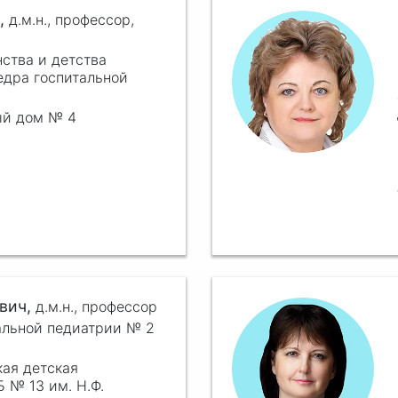
,
д.м.н.,
профессор,
ства и детства
едра госпитальной
ый дом № 4
вич,
д.м.н.,
профессор
альной педиатрии № 2
кая детская
 № 13 им. Н.Ф.