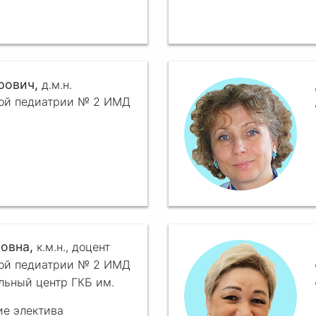
рович,
д.м.н.
ной педиатрии № 2 ИМД
вовна,
к.м.н.,
доцент
ной педиатрии № 2 ИМД
льный центр ГКБ им.
ие электива