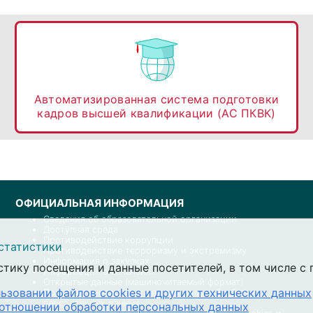
Автоматизированная система подготовки
кадров высшей квалификации (АС ПКВК)
ОФИЦИАЛЬНАЯ ИНФОРМАЦИЯ
Сведения об образовательной организации
Доступная среда
Противодействие коррупции
статистики
Противодействие терроризму и экстремизму
Информация о закупках
стику посещения и данные посетителей, в том числе 
Информация о вакансиях
Открытые данные (машиночитаемый формат)
ьзовании файлов cookies и других технических данных
Политика университета в отношении обработки
персональных данных
 отношении обработки персональных данных