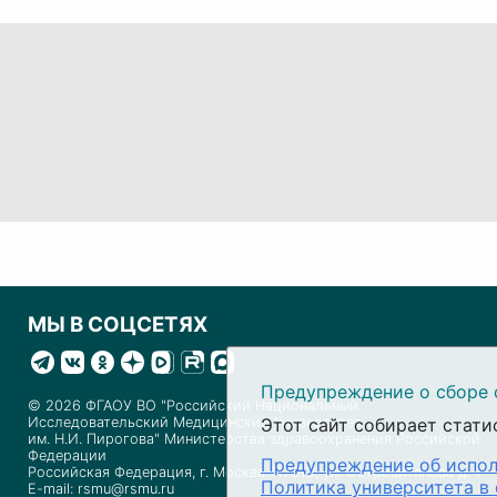
МЫ В СОЦСЕТЯХ
Предупреждение о сборе 
© 2026 ФГАОУ ВО "Российский Национальный
Исследовательский Медицинский Университет
Этот сайт собирает стати
им. Н.И. Пирогова" Министерства здравоохранения Российской
Федерации
Предупреждение об испол
Российская Федерация, г. Москва 117513, ул. Островитянова д. 1
Политика университета в
E-mail: rsmu@rsmu.ru