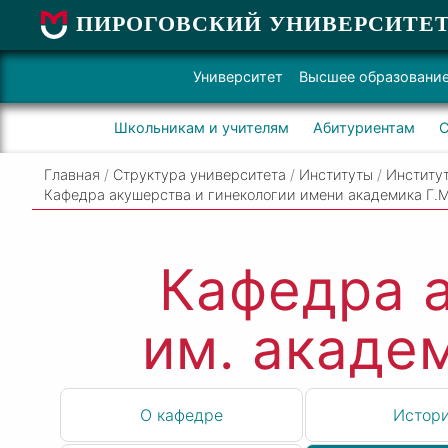
ПИРОГОВСКИЙ УНИВЕРСИТЕ
Университет
Высшее образовани
Школьникам и учителям
Абитуриентам
С
Главная
/
Структура университета
/
Институты
/
Институт
Кафедра акушерства и гинекологии имени академика Г.
Кафедра а
им. акаде
О кафедре
Истор