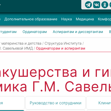
Т
е
Дополнительное образование
Наука
Медицина
Комфор
тудентам
Ординаторам
Аспирантам и диссертантам
 материнства и детства
/
Структура Института
/
М. Савельевой ИМД
/
Ординаторам и аспирантам
кушерства и г
мика Г.М. Саве
ия
Руководство и сотрудники
Клини