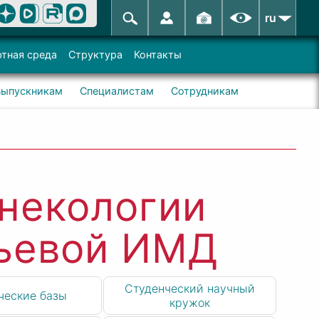
ru
тная среда
Структура
Контакты
Выпускникам
Специалистам
Сотрудникам
инекологии
льевой ИМД
Студенческий научный
ческие базы
кружок