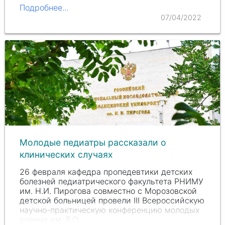
Подробнее...
07/04/2022
Молодые педиатры рассказали о
клинических случаях
26 февраля кафедра пропедевтики детских
болезней педиатрического факультета РНИМУ
и
м. Н.И. П
ирогова совместно с Морозовской
детской больницей провели III Всероссийскую
научно-практическую конференцию молодых
ученых им.
Р.О.…