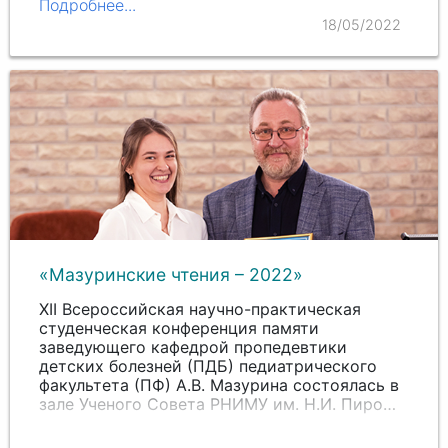
Подробнее...
18/05/2022
«Мазуринские чтения – 2022»
XII Всероссийская научно-практическая
студенческая конференция памяти
заведующего кафедрой пропедевтики
детских болезней (ПДБ) педиатрического
факультета (ПФ) А.
В. М
азурина состоялась в
зале Ученого Совета РНИМУ
им. Н.И. П
иро…