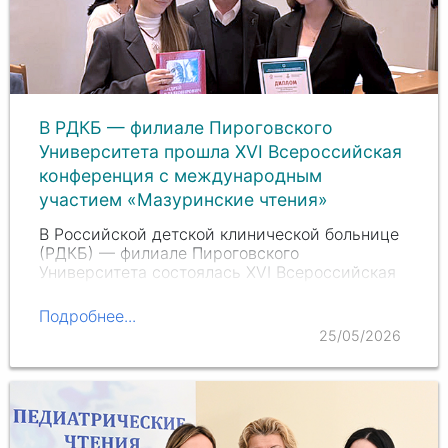
В РДКБ — филиале Пироговского
Университета прошла XVI Всероссийская
конференция с международным
участием «Мазуринские чтения»
В Российской детской клинической больнице
(РДКБ) — филиале Пироговского
Университета состоялась XVI Всероссийская
научно-практическая студенческая
конференция с международным участием
Подробнее...
«Мазуринские чтения» памяти Андрея…
25/05/2026