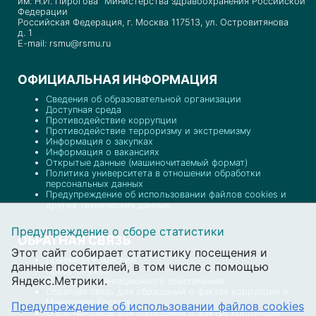
им. Н.И. Пирогова" Министерства здравоохранения Российской
Федерации
Российская Федерация, г. Москва 117513, ул. Островитянова
д. 1
E-mail: rsmu@rsmu.ru
ОФИЦИАЛЬНАЯ ИНФОРМАЦИЯ
Сведения об образовательной организации
Доступная среда
Противодействие коррупции
Противодействие терроризму и экстремизму
Информация о закупках
Информация о вакансиях
Открытые данные (машиночитаемый формат)
Политика университета в отношении обработки
персональных данных
Предупреждение об использовании файлов cookies и
других технических данных
Предупреждение о сборе статистики
ОБРАТНАЯ СВЯЗЬ
Этот сайт собирает статистику посещения и
Приемная комиссия
данные посетителей, в том числе с помощью
Пресс-служба
Яндекс.Метрики.
Отдел документационного обеспечения
Обратная связь для обращений о фактах коррупции в
Минздраве России
Предупреждение об использовании файлов cookies
Обратная связь для обращений о фактах коррупции