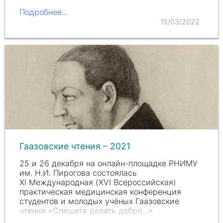
Подробнее...
15/03/2022
Гаазовские чтения – 2021
25 и 26 декабря на онлайн-площадке РНИМУ
им.
Н.И. П
ирогова состоялась
Х
I Межд
ународная (X
VI Вс
ероссийская)
практическая медицинская конференция
студентов и молодых учёных Гаазовские
чтения «Спешите делать добро…»