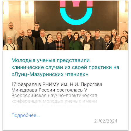
Молодые ученые представили
клинические случаи из своей практики на
«Лунц-Мазуринских чтениях»
17 февраля в РНИМУ им. Н.И. Пирогова
Минздрава России состоялась V
Всероссийская научно-практическая
конференция молодых ученых имени
Р.О. Лунца
и
А.В. Мазурина
«Лунц-
Мазуринские чтения», организованная
Подробнее...
кафедрой пропедевтики…
21/02/2024