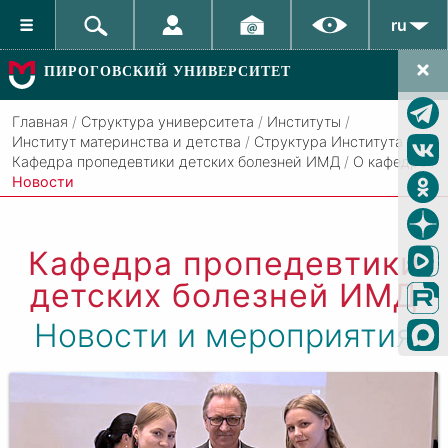
ru
ПИРОГОВСКИЙ УНИВЕРСИТЕТ
Главная
/
Структура университета
/
Институты
/
Институт материнства и детства
/
Структура Института
/
Кафедра пропедевтики детских болезней ИМД
/
О кафедре
/
Новости
Кафедра пропедевтики
детских болезней ИМД
Новости и мероприятия