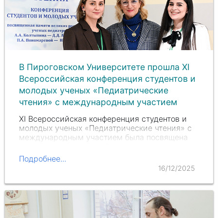
В Пироговском Университете прошла XI
Всероссийская конференция студентов и
молодых ученых «Педиатрические
чтения» с международным участием
XI Всероссийская конференция студентов и
молодых ученых «Педиатрические чтения» с
международным участием была посвящена
памяти великих российских ученых-
педиатров Александра Алексеевича
Подробнее...
Колтыпина, Дмитрия Дмитриевича…
16/12/2025