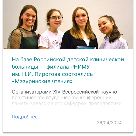
На базе Российской детской клинической
больницы — филиала РНИМУ
им. Н.И. Пирогова состоялись
«Мазуринские чтения»
Организаторами XIV Всероссийской научно-
практической студенческой конференции
памяти заведующего кафедрой пропедевтики
детских болезней педиатрического факультета
Андрея Владимировича Мазурина выступили
Подробнее...
кафедра пропедевтики…
26/04/2024