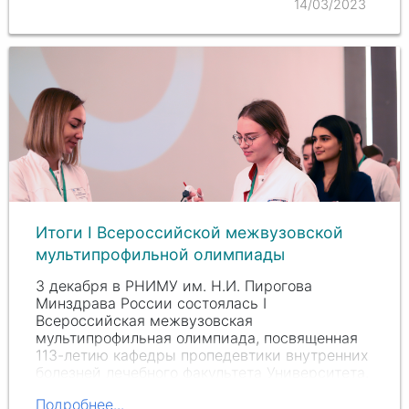
14/03/2023
Итоги I Всероссийской межвузовской
мультипрофильной олимпиады
3 декабря в РНИМУ им.
Н.И. Пи
рогова
Минздрава России состоялась I
Всероссийская межвузовская
мультипрофильная олимпиада, посвященная
113-летию кафедры пропедевтики внутренних
болезней лечебного факультета Университета.
…
Подробнее...