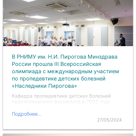
В РНИМУ им. Н.И. Пирогова Минздрава
России прошла III Всероссийская
олимпиада с международным участием
по пропедевтике детских болезней
«Наследники Пирогова»
Кафедра пропедевтики детских болезней
педиатрического факультета в 2022 году
возродила мероприятие, которое проводилось
в начале 2010-х. Третий год подряд оно
Подробнее...
собирает студентов третьих и четвертых
27/05/2024
курсов из медицинских вузов…