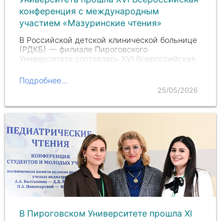
конференция с международным
участием «Мазуринские чтения»
В Российской детской клинической больнице
(РДКБ) — филиале Пироговского
Университета состоялась XVI Всероссийская
научно-практическая студенческая
конференция с международным участием
Подробнее...
«Мазуринские чтения» памяти Андрея…
25/05/2026
В Пироговском Университете прошла XI