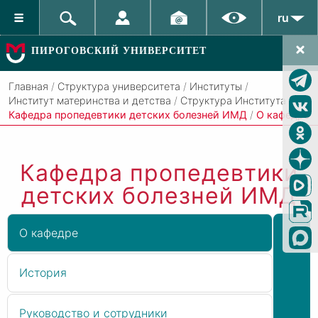
ru
ПИРОГОВСКИЙ УНИВЕРСИТЕТ
Главная
/
Структура университета
/
Институты
/
Институт материнства и детства
/
Структура Института
/
Кафедра пропедевтики детских болезней ИМД
/
О кафедре
Кафедра пропедевтики
детских болезней ИМД
О кафедре
История
Руководство и сотрудники