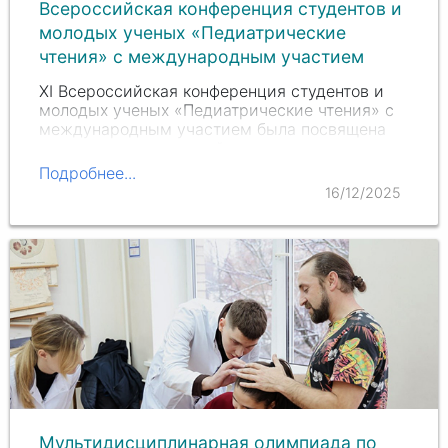
Всероссийская конференция студентов и
молодых ученых «Педиатрические
чтения» с международным участием
XI Всероссийская конференция студентов и
молодых ученых «Педиатрические чтения» с
международным участием была посвящена
памяти великих российских ученых-
педиатров Александра Алексеевича
Подробнее...
Колтыпина, Дмитрия Дмитриевича…
16/12/2025
Мультидисциплинарная олимпиада по