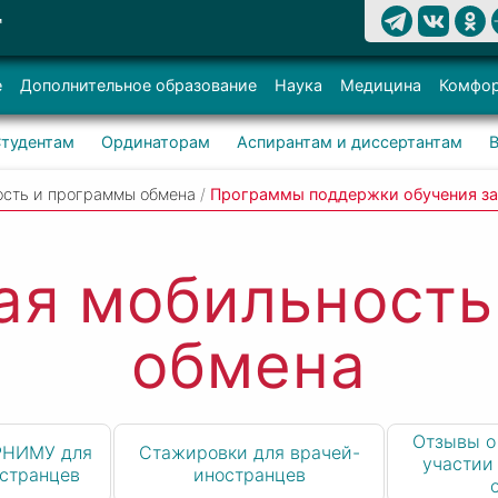
Т
е
Дополнительное образование
Наука
Медицина
Комфор
тудентам
Ординаторам
Аспирантам и диссертантам
ость и программы обмена
/
Программы поддержки обучения з
ая мобильность
обмена
Отзывы о
РНИМУ для
Стажировки для врачей-
участии
остранцев
иностранцев