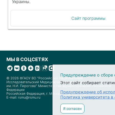
Украины.
Сайт программы
МЫ В СОЦСЕТЯХ
Предупреждение о сборе 
© 2026 ФГАОУ ВО "Российский Национальный
Исследовательский Медицинский Университет
Этот сайт собирает стати
им. Н.И. Пирогова" Министерства здравоохранения Российской
Федерации
Предупреждение об испол
Российская Федерация, г. Москва 117513, ул. Островитянова д. 1
Политика университета в
E-mail: rsmu@rsmu.ru
Я согласен