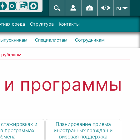
ru
тная среда
Структура
Контакты
Выпускникам
Специалистам
Сотрудникам
а рубежом
 и программы
 стажировках и
Планирование приема
 в программах
иностранных граждан и
обмена
визовая поддержка