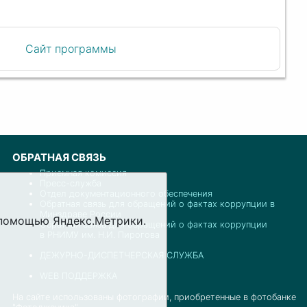
Сайт программы
ОБРАТНАЯ СВЯЗЬ
Приемная комиссия
Пресс-служба
Отдел документационного обеспечения
Обратная связь для обращений о фактах коррупции в
Минздраве России
с помощью Яндекс.Метрики.
Обратная связь для обращений о фактах коррупции
в РНИМУ им. Н.И. Пирогова
ДЕЖУРНО-ДИСПЕТЧЕРСКАЯ СЛУЖБА
WEB ПОДДЕРЖКА
На сайте использованы фотографии, приобретенные в фотобанке