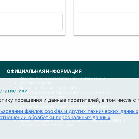
ОФИЦИАЛЬНАЯ ИНФОРМАЦИЯ
Сведения об образовательной организации
Доступная среда
Противодействие коррупции
статистики
Противодействие терроризму и экстремизму
Информация о закупках
стику посещения и данные посетителей, в том числе 
Информация о вакансиях
Открытые данные (машиночитаемый формат)
ьзовании файлов cookies и других технических данных
Политика университета в отношении обработки
персональных данных
 отношении обработки персональных данных
Предупреждение об использовании файлов cookies и
других технических данных