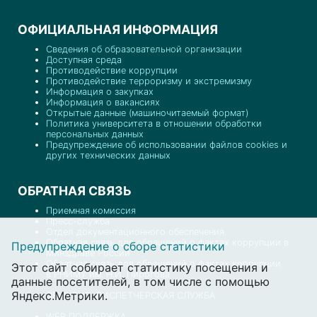
ОФИЦИАЛЬНАЯ ИНФОРМАЦИЯ
Сведения об образовательной организации
Доступная среда
Противодействие коррупции
Противодействие терроризму и экстремизму
Информация о закупках
Информация о вакансиях
Открытые данные (машиночитаемый формат)
Политика университета в отношении обработки
персональных данных
Предупреждение об использовании файлов cookies и
других технических данных
ОБРАТНАЯ СВЯЗЬ
Приемная комиссия
Пресс-служба
Отдел документационного обеспечения
Обратная связь для обращений о фактах коррупции в
Предупреждение о сборе статистики
Минздраве России
Обратная связь для обращений о фактах коррупции
Этот сайт собирает статистику посещения и
в РНИМУ им. Н.И. Пирогова
данные посетителей, в том числе с помощью
Яндекс.Метрики.
ДЕЖУРНО-ДИСПЕТЧЕРСКАЯ СЛУЖБА
WEB ПОДДЕРЖКА