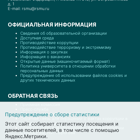
д. 1
E-mail: rsmu@rsmu.ru
ОФИЦИАЛЬНАЯ ИНФОРМАЦИЯ
Сведения об образовательной организации
Доступная среда
Противодействие коррупции
Противодействие терроризму и экстремизму
Информация о закупках
Информация о вакансиях
Открытые данные (машиночитаемый формат)
Политика университета в отношении обработки
персональных данных
Предупреждение об использовании файлов cookies и
других технических данных
ОБРАТНАЯ СВЯЗЬ
Приемная комиссия
Пресс-служба
Предупреждение о сборе статистики
Отдел документационного обеспечения
Обратная связь для обращений о фактах коррупции в
Этот сайт собирает статистику посещения и
Минздраве России
Обратная связь для обращений о фактах коррупции
данные посетителей, в том числе с помощью
в РНИМУ им. Н.И. Пирогова
Яндекс.Метрики.