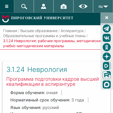
ru
ПИРОГОВСКИЙ УНИВЕРСИТЕТ
Главная
/
Высшее образование
/
Аспирантура
/
Образовательные программы и учебные планы
/
3.1.24 Неврология: рабочие программы, методические и
учебно-методические материалы
3.1.24
Неврология
Программа подготовки кадров высшей
квалификации в аспирантуре
очная
3 года
русский