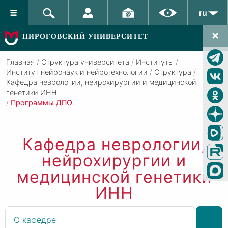
ru
ПИРОГОВСКИЙ УНИВЕРСИТЕТ
Главная
/
Структура университета
/
Институты
/
Институт нейронаук и нейротехнологий
/
Структура
/
Кафедра неврологии, нейрохирургии и медицинской
генетики ИНН
/
Программы ДПО
Кафедра неврологии,
нейрохирургии и
медицинской генетики
ИНН
О кафедре