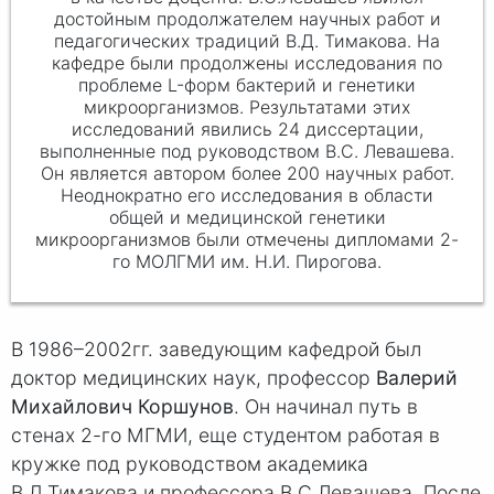
достойным продолжателем научных работ и
педагогических традиций В.Д. Тимакова. На
кафедре были продолжены исследования по
проблеме L-форм бактерий и генетики
микроорганизмов. Результатами этих
исследований явились 24 диссертации,
выполненные под руководством В.С. Левашева.
Он является автором более 200 научных работ.
Неоднократно его исследования в области
общей и медицинской генетики
микроорганизмов были отмечены дипломами 2-
го МОЛГМИ им. Н.И. Пирогова.
В 1986–2002гг. заведующим кафедрой был
доктор медицинских наук, профессор
Валерий
Михайлович Коршунов
. Он начинал путь в
стенах 2-го МГМИ, еще студентом работая в
кружке под руководством академика
В.Д.Тимакова и профессора В.С.Левашева. После