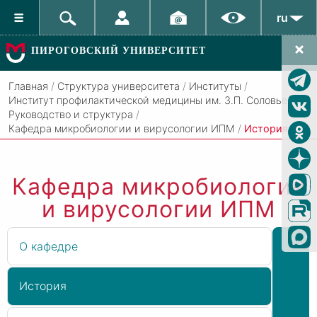
ru
ПИРОГОВСКИЙ УНИВЕРСИТЕТ
Главная
/
Структура университета
/
Институты
/
Институт профилактической медицины им. З.П. Соловьева
/
Руководство и структура
/
Кафедра микробиологии и вирусологии ИПМ
/
История
Кафедра микробиологии
и вирусологии ИПМ
О кафедре
История