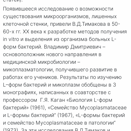
Появившееся исследование о возможности
существования микроорганизмов, лишенных
клеточной стенки, привели В.Д.Тимакова в 50-
60-х гг. ХХ века к разработке методов получения
in vitro и выделения из организма больных L-
форм бактерий. Владимир Дмитриевич –
основоположник нового направления в
медицинской микробиологии –
микоплазматологии, получившего развитие в
работах его учеников. Результаты по изучению
L–форм бактерий и микоплазм обобщены в 3
монографиях, написанных в соавторстве с
профессором Г.Я. Каган «Биология L-форм
бактерий» (1961), «Семейство Mycoplasmataceae
и L-формы бактерий” (1967), «L-формы бактерий
и семейство Mycoplasmataceae в патологии”
(1973). За эти исследования В.Д.Тимаков и