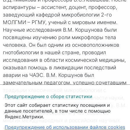
аспирантуры – ассистент, доцент, профессор,
заведующий кафедрой микробиологии 2-го
МОЛГМИ – РГМУ, ученый с мировым именем.
Научные исследования В.М. Коршунова были
посвящены изучению роли микрофлоры тела
человека. Он был одним из основоположников
гнотобиологии в нашей стране, проводил
исследования в области космической медицины,
оказывал помощь в ликвидации последствий
аварии на ЧАЭС. В.М. Коршунов был
замечательным педагогом, успешно сочетавшим
традиции классической микробиологии с
Предупреждение о сборе статистики
новейшими достижениями в этой области науки,
Этот сайт собирает статистику посещения и
читал блестящие лекции по этому предмету. В.М.
данные посетителей, в том числе с помощью
Коршунов организовывал и участвовал во
Яндекс.Метрики.
многих международных и российских научных
Предупреждение об использовании файлов cookies
конференциях, был членом комиссий МЗ РФ,