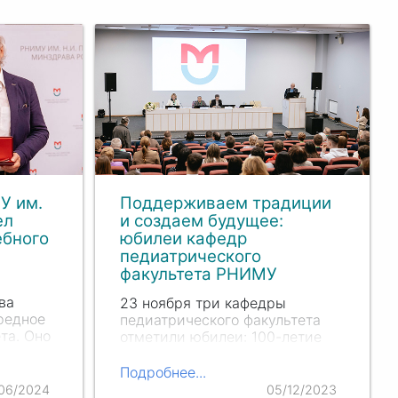
У им.
Поддерживаем традиции
ел
и создаем будущее:
ебного
юбилеи кафедр
педиатрического
факультета РНИМУ
ва
23 ноября три кафедры
редное
педиатрического факультета
та. Оно
отметили юбилеи: 100-летие
 по
кафедры общественного
лжности
здоровья и здравоохранения
Подробнее...
ваний и
имени академика
06/2024
05/12/2023