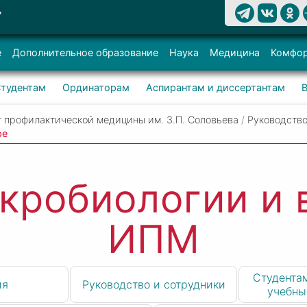
Т
е
Дополнительное образование
Наука
Медицина
Комфор
тудентам
Ординаторам
Аспирантам и диссертантам
 профилактической медицины им. З.П. Соловьева
/
Руководство
ре
кробиологии и 
ИПМ
Студентам
ия
Руководство и сотрудники
учебны