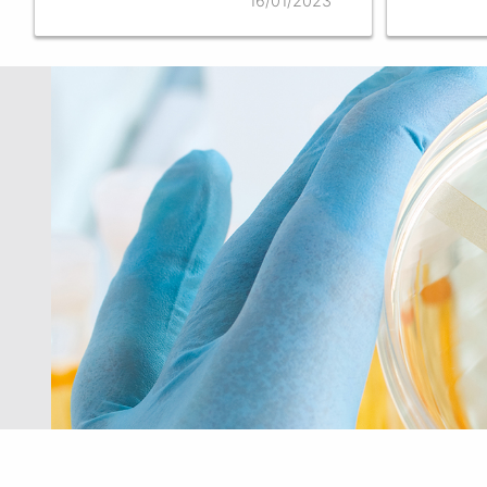
16/01/2023
корресп
иностра