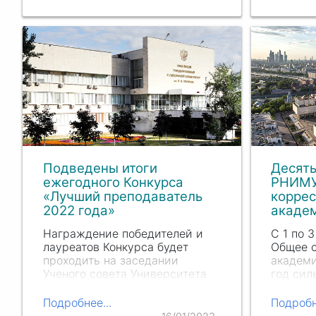
медицинского кластера ЦФО
кафедро
«Восточно-Европейский» с
вирусол
международным участием и
показал
участием профильных…
результ
131…
Подведены итоги
Десять
ежегодного Конкурса
РНИМУ
«Лучший преподаватель
корре
2022 года»
акаде
Награждение победителей и
С 1 по 
лауреатов Конкурса будет
Общее 
проходить на заседании
академи
Ученого совета Университета
год си
23 января 2023 года в 14.00 в
своей р
аудитории А1.
они дос
Подробнее...
Подробн
академи