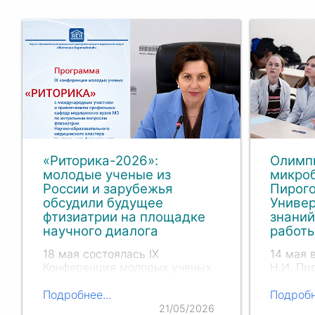
«Риторика-2026»:
Олимп
молодые ученые из
микроб
России и зарубежья
Пирог
обсудили будущее
Универ
фтизиатрии на площадке
знаний
научного диалога
работ
18 мая состоялась IХ
14 мая 
Конференция молодых ученых
Н.И. Пи
«Риторика» по актуальным
России 
вопросам фтизиатрии в рамках
олимпиа
Подробнее...
Подробн
Научно-образовательного
который
21/05/2026