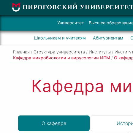
ПИРОГОВСКИЙ УНИВЕРСИТЕ
Университет
Высшее образовани
Школьникам и учителям
Абитуриентам
С
Главная
/
Структура университета
/
Институты
/
Институт
Кафедра микробиологии и вирусологии ИПМ
/
О кафед
Кафедра ми
О кафедре
Истор