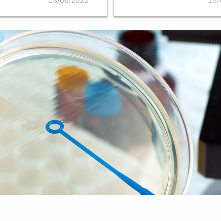
03/06/2022
25/
ондентов и
нных членов РАН.