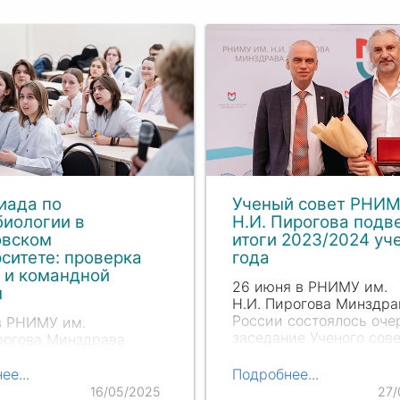
иада по
Ученый совет РНИМ
иологии в
Н.И. Пирогова подв
овском
итоги 2023/2024 уч
ситете: проверка
года
 и командной
26 июня в РНИМУ им.
ы
Н.И. Пирогова
Минздра
России состоялось оче
в РНИМУ им.
заседание Ученого сове
рогова
Минздрава
началось с голосования
состоялся финал
поводу избрания на до
ды по микробиологии,
ее...
Подробнее...
и присвоения ученых з
 был организован
16/05/2025
27/