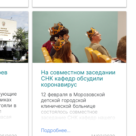
Ю.П. Лисицына РНИМУ им.
Н.И. Пирогова
Минздрава
России и 115-летия кафедр
гигиены и…
оев
На совместном заседании
СНК кафедр обсудили
коронавирус
вующие
12 февраля в Морозовской
никах
детской городской
тояли в
клинической больнице
л
состоялось совместное
пасая
заседание СНК кафедр нашего
ентов,
университета, на котором
будущие врачи и их
Подробнее...
наставники обсуждали новый