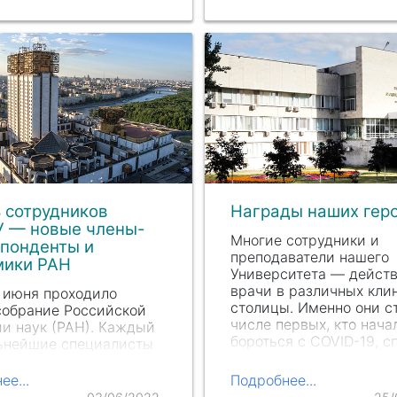
с вручения наград.
й микробиологии и
огии ИПМ. Онлайн-тур
 впечатляющие
аты: из 250 участников
 сотрудников
Награды наших гер
 — новые члены-
Многие сотрудники и
спонденты и
преподаватели нашего
мики РАН
Университета — дейст
врачи в различных кли
3 июня проходило
столицы. Именно они с
собрание Российской
числе первых, кто нача
и наук (РАН). Каждый
бороться с COVID-19, с
льнейшие специалисты
жизнь и здоровье паци
аботой доказывают, что
продолжая делать это…
тойны войти в число
ее...
Подробнее...
ков, членов-