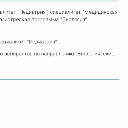
иалитет "Педиатрия", специалитет "Медицинская
агистреская программа "Биология".
пециалитет "Педиатрия"
ю аспирантов по направлению "Биологические