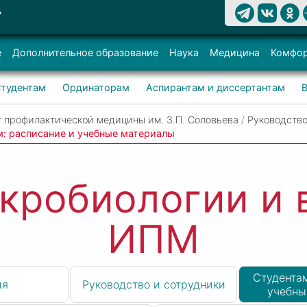
Т
е
Дополнительное образование
Наука
Медицина
Комфор
тудентам
Ординаторам
Аспирантам и диссертантам
 профилактической медицины им. З.П. Соловьева
/
Руководство
м: расписание и учебные материалы
кробиологии и 
ИПМ
Студентам
ия
Руководство и сотрудники
учебны