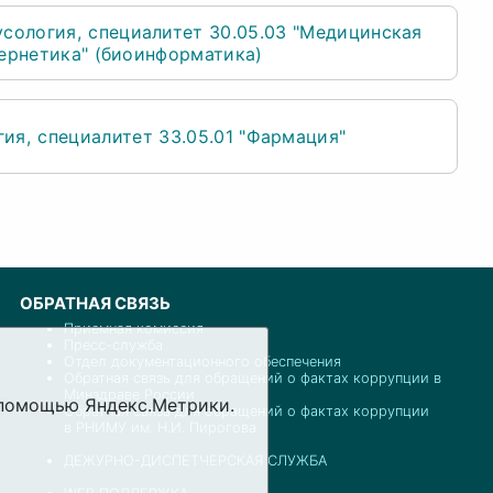
усология
специалитет 30.05.03 "Медицинская
ернетика" (биоинформатика)
гия
специалитет 33.05.01 "Фармация"
ОБРАТНАЯ СВЯЗЬ
Приемная комиссия
Пресс-служба
Отдел документационного обеспечения
Обратная связь для обращений о фактах коррупции в
Минздраве России
с помощью Яндекс.Метрики.
Обратная связь для обращений о фактах коррупции
в РНИМУ им. Н.И. Пирогова
ДЕЖУРНО-ДИСПЕТЧЕРСКАЯ СЛУЖБА