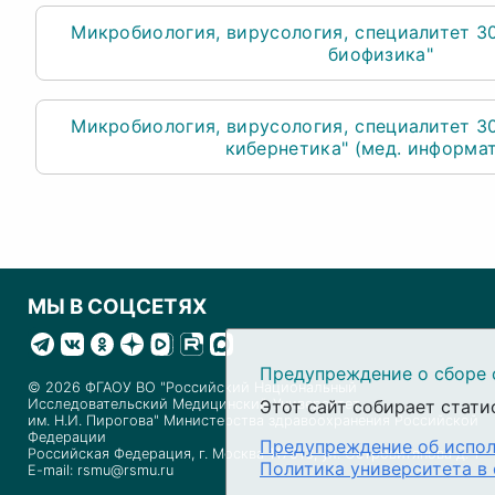
Микробиология, вирусология
специалитет 3
биофизика"
Микробиология, вирусология
специалитет 3
кибернетика" (мед. информа
МЫ В СОЦСЕТЯХ
Предупреждение о сборе 
© 2026 ФГАОУ ВО "Российский Национальный
Этот сайт собирает стати
Исследовательский Медицинский Университет
им. Н.И. Пирогова" Министерства здравоохранения Российской
Федерации
Предупреждение об испол
Российская Федерация, г. Москва 117513, ул. Островитянова д. 1
Политика университета в
E-mail: rsmu@rsmu.ru