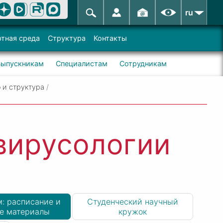
ru
тная среда
Структура
Контакты
Выпускникам
Специалистам
Сотрудникам
 и структура
/
вирусологии
: расписание и
Студенческий научный
е материалы
кружок