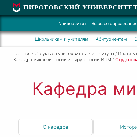
ПИРОГОВСКИЙ УНИВЕРСИТЕ
Университет
Высшее образовани
Школьникам и учителям
Абитуриентам
С
Главная
/
Структура университета
/
Институты
/
Институт
Кафедра микробиологии и вирусологии ИПМ
/
Студента
Кафедра ми
О кафедре
Истор