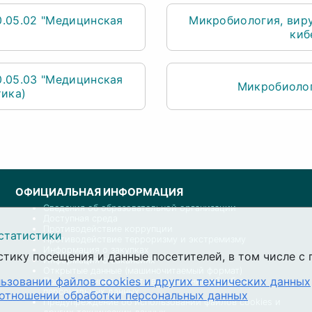
0.05.02 "Медицинская
Микробиология, вир
киб
0.05.03 "Медицинская
Микробиоло
тика)
ОФИЦИАЛЬНАЯ ИНФОРМАЦИЯ
Сведения об образовательной организации
Доступная среда
Противодействие коррупции
статистики
Противодействие терроризму и экстремизму
Информация о закупках
стику посещения и данные посетителей, в том числе 
Информация о вакансиях
Открытые данные (машиночитаемый формат)
ьзовании файлов cookies и других технических данных
Политика университета в отношении обработки
персональных данных
 отношении обработки персональных данных
Предупреждение об использовании файлов cookies и